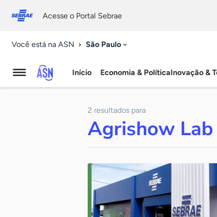
Fale
Acessibilidade
conosco
0
Acesse o Portal Sebrae
9
São Paulo
Você está na ASN
Início
Economia & Política
Inovação & T
Agência
Sebrae
2 resultados para
de
Agrishow Lab
Notícias