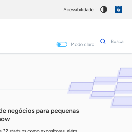
acessibilidade
Dados
Buscar
para
Modo claro
busca
Palavra
chave
de negócios para pequenas
show
e 32 startups como expositoras, além