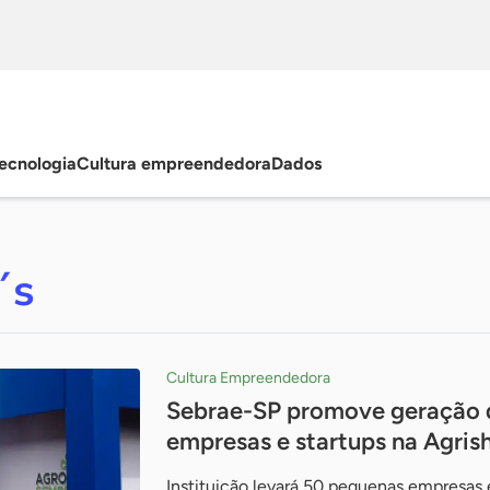
ecnologia
Cultura empreendedora
Dados
´s
Cultura Empreendedora
Sebrae-SP promove geração 
empresas e startups na Agri
Instituição levará 50 pequenas empresas 