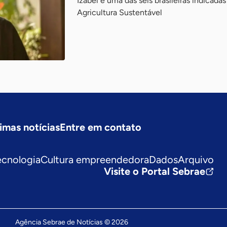
Izabel é uma das seis brasileiras indicada
Agricultura Sustentável
imas notícias
Entre em contato
ecnologia
Cultura empreendedora
Dados
Arquivo
Visite o Portal Sebrae
Agência Sebrae de Notícias © 2026