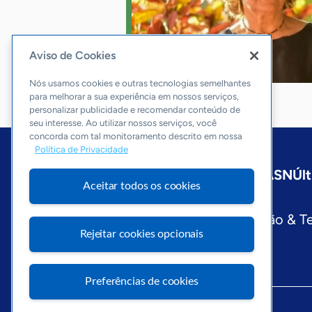
Aviso de Cookies
Nós usamos cookies e outras tecnologias semelhantes
para melhorar a sua experiência em nossos serviços,
personalizar publicidade e recomendar conteúdo de
seu interesse. Ao utilizar nossos serviços, você
concorda com tal monitoramento descrito em nossa
Política de Privacidade
Início
São Paulo
Sobre a ASN
Últ
Aceitar todos os cookies
Editorias
Economia & Política
Inovação & T
Rejeitar cookies opcionais
Preferências de cookies