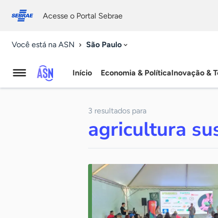
Fale
Acessibilidade
conosco
0
Acesse o Portal Sebrae
9
São Paulo
Você está na ASN
Início
Economia & Política
Inovação & T
Agência
Sebrae
3 resultados para
de
agricultura su
Notícias