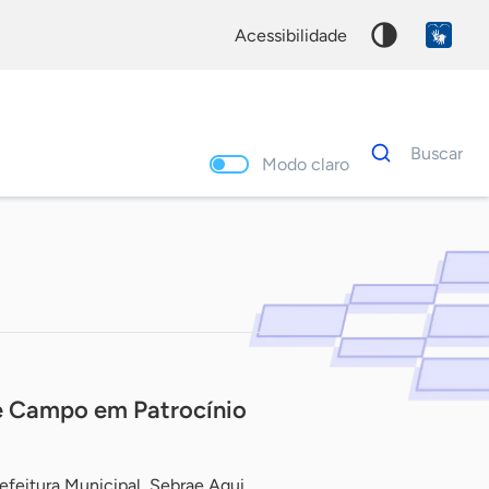
acessibilidade
Dados
Buscar
para
Modo claro
busca
Palavra
chave
de Campo em Patrocínio
efeitura Municipal, Sebrae Aqui,