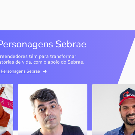
Personagens Sebrae
reendedores têm para transformar
stórias de vida, com o apoio do Sebrae.
em Personagens Sebrae
ma
Bipp Tecnologia
Criatório Neve
Picos / PI
Sobrália / MG
Marcus Linhares
História
transformou a tese do
doutorado em negócio