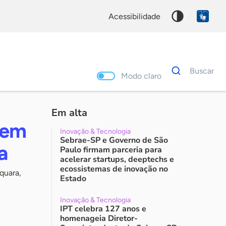
acessibilidade
Dados
Buscar
para
Modo claro
busca
Palavra
chave
Em alta
 em
Inovação & Tecnologia
Sebrae-SP e Governo de São
a
Paulo firmam parceria para
acelerar startups, deeptechs e
ecossistemas de inovação no
quara,
Estado
Inovação & Tecnologia
IPT celebra 127 anos e
homenageia Diretor-