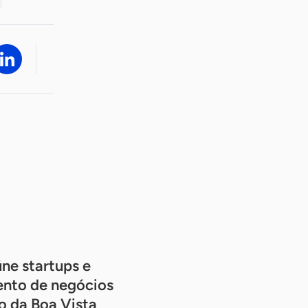
úne startups e
ento de negócios
o da Boa Vista