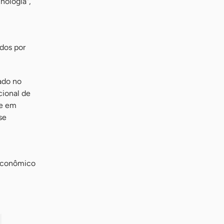
nologia”,
dos por
zado no
cional de
 e em
se
 econômico