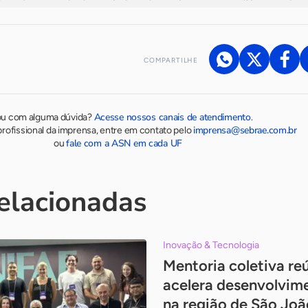
COMPARTILHE
Acesse nossos canais de atendimento
ou com alguma dúvida?
.
imprensa@sebrae.com.br
rofissional da imprensa, entre em contato pelo
fale com a ASN em cada UF
ou
relacionadas
Inovação & Tecnologia
Mentoria coletiva re
acelera desenvolvim
na região de São Joã