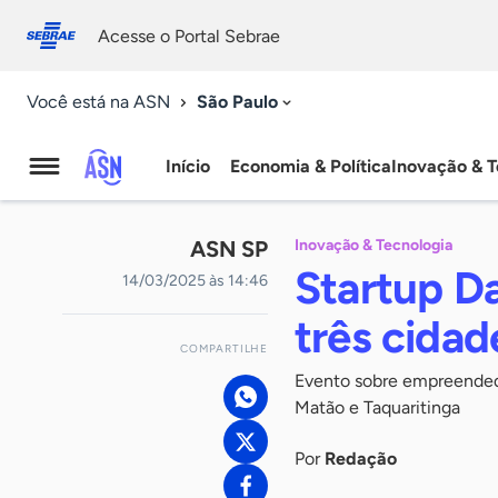
Fale
Acessibilidade
conosco
0
Acesse o Portal Sebrae
9
São Paulo
Você está na ASN
Início
Economia & Política
Inovação & T
Agência
Sebrae
ASN SP
Inovação & Tecnologia
de
Startup D
14/03/2025 às 14:46
Notícias
três cidad
COMPARTILHE
Evento sobre empreendedo
Matão e Taquaritinga
Por
Redação