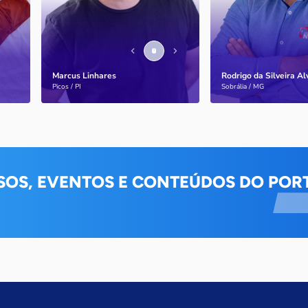
Marcus Linhares
Rodrigo da Silveira A
Saiba mais
Saiba mais
Picos / PI
Sobrália / MG
SOS, EVENTOS E CONTEÚDOS DO PORT