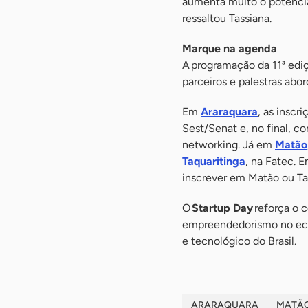
aumenta muito o potencia
ressaltou Tassiana.
Marque na agenda
A programação da 11ª edi
parceiros e palestras abo
Em
Araraquara
, as inscr
Sest/Senat e, no final, c
networking. Já em
Matão
Taquaritinga
, na Fatec. 
inscrever em Matão ou Taq
O
Startup Day
reforça o 
empreendedorismo no eco
e tecnológico do Brasil.
ARARAQUARA
MATÃ