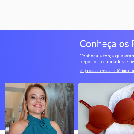
Conheça os 
Conheça a força que emp
negócios, realidades e hi
Veja essa e mais histórias 
QualiMedi Saúde
Miragem Moda Ínti
Londrina / PR
Pérola / PR
Crisanália Cinagava e
Com o apoio do Sebrae, a
Fernando Cinagava abriram
empresa cresceu e
clínica com atendimento de
atualmente conta com
nível particular com preço
quatro lojas
acessível