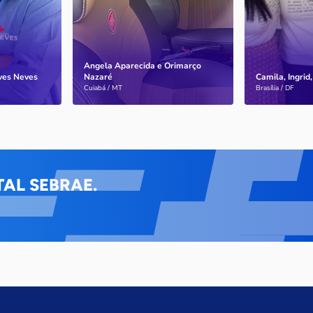
fora de clíni
barcos.
consultórios
Angela Aparecida e Orimarço
lves Neves
Nazaré
Camila, Ingrid,
Saiba mais
Saiba mais
Cuiabá / MT
Brasília / DF
AL SEBRAE.