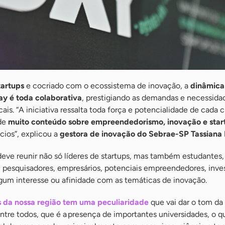
artups
e cocriado com o ecossistema de inovação, a
dinâmica
ay é toda colaborativa
, prestigiando as demandas e necessida
ais. “A iniciativa ressalta toda força e potencialidade de cada 
 de
muito conteúdo sobre empreendedorismo, inovação e star
cios”, explicou a
gestora de inovação do Sebrae-SP Tassiana 
 deve reunir não só líderes de startups, mas também estudantes,
s, pesquisadores, empresários, potenciais empreendedores, inve
gum interesse ou afinidade com as temáticas de inovação.
 da nossa região tem uma peculiaridade
que vai dar o tom da i
re todos, que é a presença de importantes universidades, o q