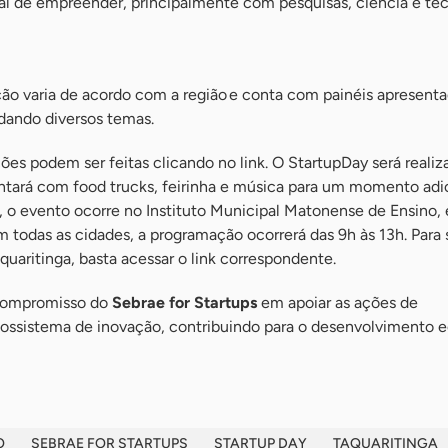
l de empreender, principalmente com pesquisas, ciência e tec
ção varia de acordo com a região e conta com painéis apresenta
rdando diversos temas.
ições podem ser feitas clicando no link. O StartupDay será reali
ontará com food trucks, feirinha e música para um momento adi
, o evento ocorre no Instituto Municipal Matonense de Ensino,
Em todas as cidades, a programação ocorrerá das 9h às 13h. Para 
uaritinga, basta acessar o link correspondente.
compromisso do
Sebrae for Startups
em apoiar as ações de
ssistema de inovação, contribuindo para o desenvolvimento
O
SEBRAE FOR STARTUPS
STARTUP DAY
TAQUARITINGA