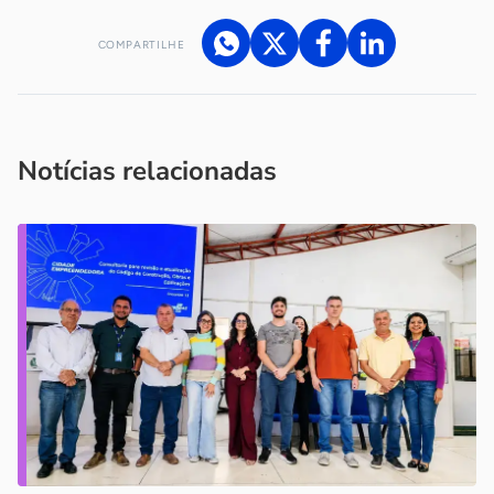
COMPARTILHE
Acesse nossos canais de atendimento
Ficou com alguma dúvida?
.
Se
você é um profissional da imprensa, entre em contato pelo
imprensa@sebrae.com.br
fale com a ASN em cada UF
ou
Notícias relacionadas