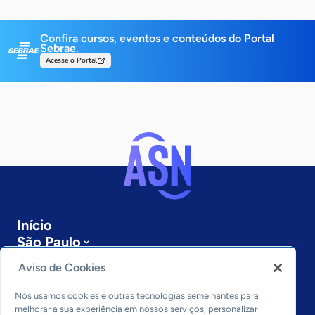
Confira cursos, eventos e conteúdos do Portal
Sebrae.
Acesse o Portal
Início
São Paulo
Sobre a ASN
Aviso de Cookies
Últimas notícias
Entre em contato
Nós usamos cookies e outras tecnologias semelhantes para
Editorias
melhorar a sua experiência em nossos serviços, personalizar