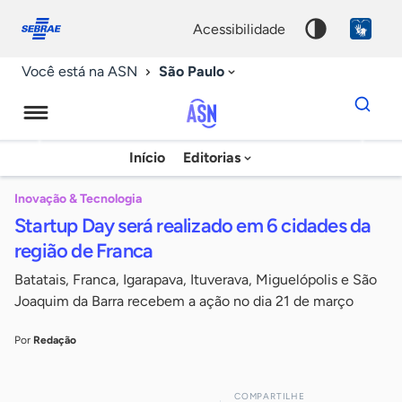
Fale
Acessibilidade
conosco
0
acessibilidade
9
São Paulo
Você está na ASN
Dados
para
busca
Agência
Início
Editorias
Palavra
Sebrae
chave
de
Inovação & Tecnologia
Startup Day será realizado em 6 cidades da
Notícias
região de Franca
Batatais, Franca, Igarapava, Ituverava, Miguelópolis e São
Joaquim da Barra recebem a ação no dia 21 de março
Por
Redação
COMPARTILHE