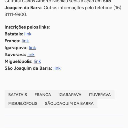
Cultural Carlos Alberto Nicolau sedia a ação em
São
Joaquim da Barra
. Outras informações pelo telefone (16)
3111-9900.
Inscrições pelos links:
Batatais:
link
Franca:
link
Igarapava:
link
Ituverava:
link
Miguelópolis:
link
São Joaquim da Barra:
link
BATATAIS
FRANCA
IGARAPAVA
ITUVERAVA
MIGUELÓPOLIS
SÃO JOAQUIM DA BARRA