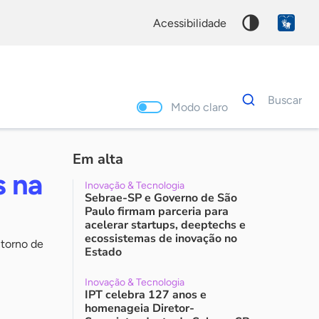
acessibilidade
Dados
Buscar
para
Modo claro
busca
Palavra
chave
Em alta
s na
Inovação & Tecnologia
Sebrae-SP e Governo de São
Paulo firmam parceria para
acelerar startups, deeptechs e
ecossistemas de inovação no
 torno de
Estado
Inovação & Tecnologia
IPT celebra 127 anos e
homenageia Diretor-