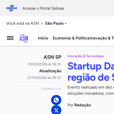
Fale
Acessibilidade
conosco
0
Acesse o Portal Sebrae
9
São Paulo
Você está na ASN
Início
Economia & Política
Inovação & T
Agência
Sebrae
ASN SP
Inovação & Tecnologia
de
Startup Da
25/03/2026 às 18:33
Atualização
Notícias
região de 
27/03/2026 às 09:37
Evento realizado em dez 
COMPARTILHE
soluções inovadoras, com
Por
Redação