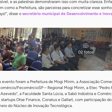
ível, e as palestras demonstraram isso com muita clareza. Enf
m como a Prefeitura, são parceiras para concretizar esse sonho
ys!”, disse o
secretário municipal de Desenvolvimento e Inov
02 fotos
o evento foram a Prefeitura de Mogi Mirim, a Associação Comer
ncomércio/FecomércioSP – Regional Mogi Mirim, a Etec “Pedro F
e Azevedo”, a Faculdade Santa Lúcia, a Sabó Indústria e Comérc
startups Otse Finance, Conatus e Gallart, com participação do
meio do Núcleo de Inovação Tecnológica.