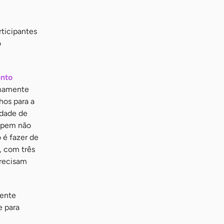
rticipantes
o
ento
emamente
hos para a
idade de
cipem não
 é fazer de
, com três
precisam
mente
e para