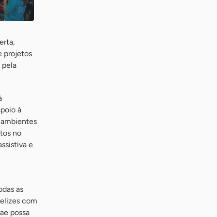
erta,
e projetos
 pela
à
apoio à
 ambientes
ntos no
ssistiva e
odas as
felizes com
rae possa