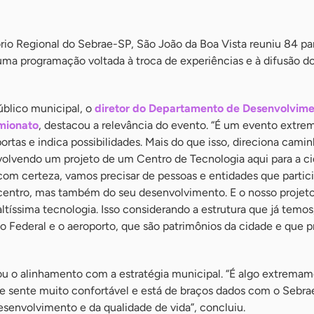
rio Regional do Sebrae-SP, São João da Boa Vista reuniu 84 pa
uma programação voltada à troca de experiências e à difusão d
blico municipal, o
diretor do Departamento de Desenvolvim
mionato
, destacou a relevância do evento. “É um evento extr
ortas e indica possibilidades. Mais do que isso, direciona camin
olvendo um projeto de um Centro de Tecnologia aqui para a c
 com certeza, vamos precisar de pessoas e entidades que parti
centro, mas também do seu desenvolvimento. E o nosso projeto
tíssima tecnologia. Isso considerando a estrutura que já temos
to Federal e o aeroporto, que são patrimônios da cidade e que 
ou o alinhamento com a estratégia municipal. “É algo extrema
se sente muito confortável e está de braços dados com o Sebra
senvolvimento e da qualidade de vida”, concluiu.