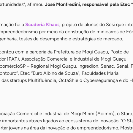
ortunidades”, afirmou
José Monfredini, responsável pela Etec 
amação foi a
Scuderia Khaos
, projeto de alunos do Sesi que int
mpreendedorismo por meio da construção de minicarros de Fór
enharia, testes de desempenho e estratégias de mercado.
ontou com a parceria da Prefeitura de Mogi Guaçu, Posto de
or (PAT), Associação Comercial e Industrial de Mogi Guaçu
comércioSP – Regional Mogi Guaçu, Ingredion, Senac, Senai, 
ontouro”, Etec “Euro Albino de Souza”, Faculdades Maria
 das startups Multifluência, OctaShield Cybersegurança e do 
ociação Comercial e Industrial de Mogi Mirim (Acimm), o Start
e importantes atores ligados ao ecossistema de inovação. “O St
ertar jovens na área da inovação e do empreendedorismo. Mostr