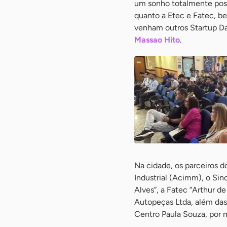
um sonho totalmente poss
quanto a Etec e Fatec, be
venham outros Startup Da
Massao Hito
.
Na cidade, os parceiros d
Industrial (Acimm), o Si
Alves”, a Fatec “Arthur d
Autopeças Ltda, além das 
Centro Paula Souza, por 