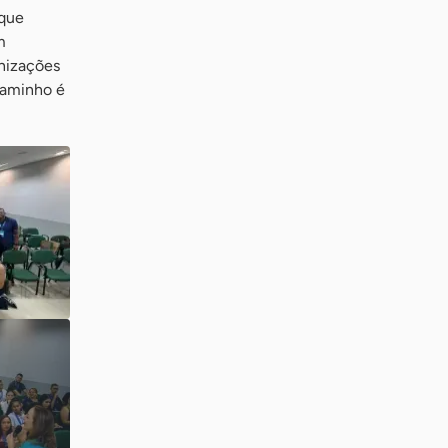
 que
m
anizações
 caminho é