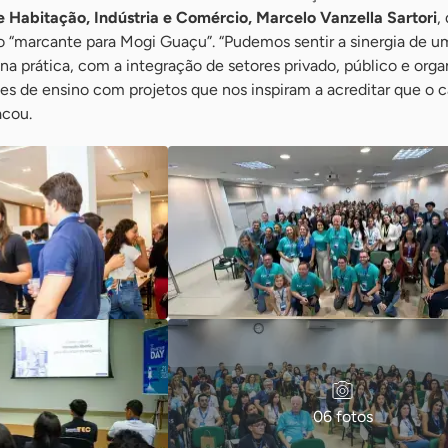
e Habitação, Indústria e Comércio, Marcelo Vanzella Sartori
,
o “marcante para Mogi Guaçu”. “Pudemos sentir a sinergia de u
a prática, com a integração de setores privado, público e org
ições de ensino com projetos que nos inspiram a acreditar que o
acou.
06 fotos