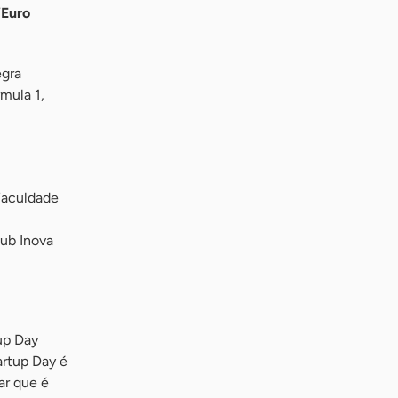
“Euro
egra
mula 1,
Faculdade
Hub Inova
up Day
artup Day é
ar que é