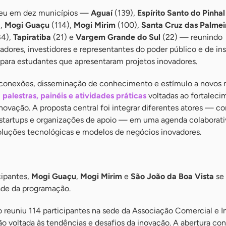
rreu em dez municípios —
Aguaí
(139),
Espírito Santo do Pinhal
),
Mogi Guaçu
(114),
Mogi Mirim
(100),
Santa Cruz das Palmei
4),
Tapiratiba
(21) e
Vargem Grande do Sul
(22) — reunindo
ores, investidores e representantes do poder público e de ins
para estudantes que apresentaram projetos inovadores.
conexões, disseminação de conhecimento e estímulo a novos n
u
palestras, painéis e atividades práticas
voltadas ao fortaleci
novação. A proposta central foi integrar diferentes atores — c
 startups e organizações de apoio — em uma agenda colaborati
luções tecnológicas e modelos de negócios inovadores.
cipantes,
Mogi Guaçu
,
Mogi Mirim
e
São João da Boa Vista
se
ade da programação.
o reuniu 114 participantes na sede da Associação Comercial e In
 voltada às tendências e desafios da inovação. A abertura co