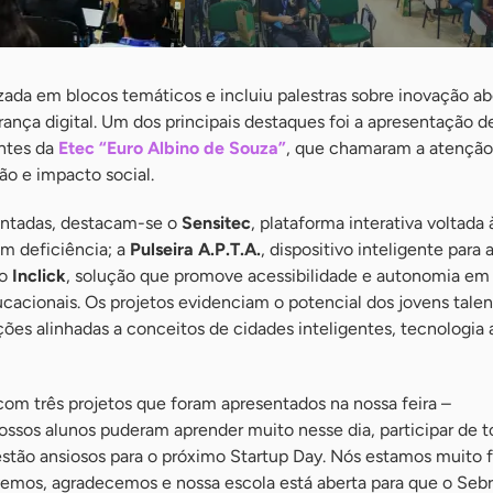
ada em blocos temáticos e incluiu palestras sobre inovação ab
ança digital. Um dos principais destaques foi a apresentação d
ntes da
Etec “Euro Albino de Souza”
, que chamaram a atenção
ão e impacto social.
sentadas, destacam-se o
Sensitec
, plataforma interativa voltada 
m deficiência; a
Pulseira A.P.T.A.
, dispositivo inteligente para 
 o
Inclick
, solução que promove acessibilidade e autonomia em
cacionais. Os projetos evidenciam o potencial dos jovens tale
es alinhadas a conceitos de cidades inteligentes, tecnologia a
com três projetos que foram apresentados na nossa feira –
ossos alunos puderam aprender muito nesse dia, participar de t
á estão ansiosos para o próximo Startup Day. Nós estamos muito 
vemos, agradecemos e nossa escola está aberta para que o Seb