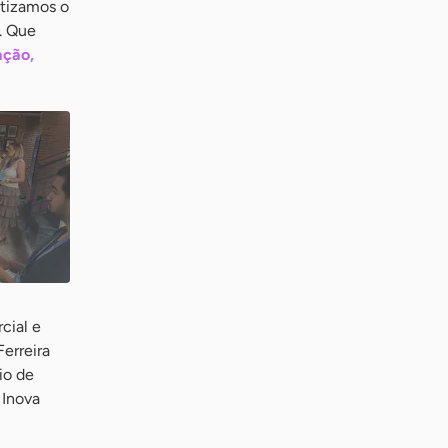
atizamos o
. Que
ação,
cial e
erreira
io de
 Inova