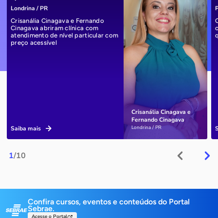
Londrina / PR
P
Crisanália Cinagava e Fernando
Cinagava abriram clínica com
atendimento de nível particular com
preço acessível
Crisanália Cinagava e
Fernando Cinagava
Londrina / PR
Saiba mais
1
/10
Confira cursos, eventos e conteúdos do Portal
Sebrae.
Acesse o Portal