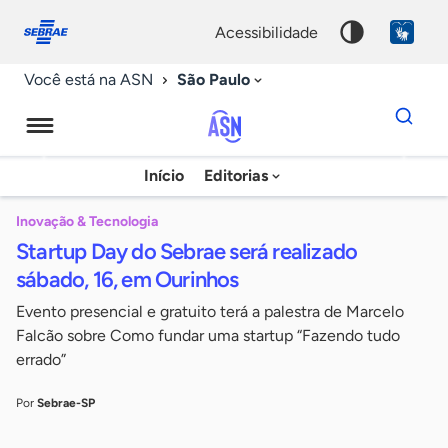
Fale
Acessibilidade
conosco
0
acessibilidade
9
São Paulo
Você está na ASN
Dados
para
busca
Agência
Início
Editorias
Palavra
Sebrae
chave
de
Inovação & Tecnologia
Startup Day do Sebrae será realizado
Notícias
sábado, 16, em Ourinhos
Evento presencial e gratuito terá a palestra de Marcelo
Falcão sobre Como fundar uma startup “Fazendo tudo
errado”
Por
Sebrae-SP