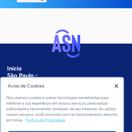
Início
São Paulo
Sobre a ASN
Aviso de Cookies
Últimas notícias
Entre em contato
Nós usamos cookies e outras tecnologias semelhantes para
Editorias
melhorar a sua experiência em nossos serviços, personalizar
publicidade e recomendar conteúdo de seu interesse. Ao utilizar
Economia & Política
nossos serviços, você concorda com tal monitoramento descrito
em nossa
Política de Privacidade
Inovação & Tecnologia
Cultura empreendedora