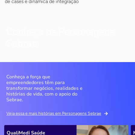
de cases e dinâmica de integração
Conheça os Personagens
Sebrae
Conheça a força que
empreendedores têm para
transformar negócios, realidades e
histórias de vida, com o apoio do
Sebrae.
Veja essa e mais histórias em Personagens Sebrae
QualiMedi Saúde