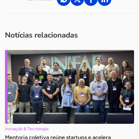
Acesse nossos canais de atendimento
Ficou com alguma dúvida?
.
Se
você é um profissional da imprensa, entre em contato pelo
imprensa@sebrae.com.br
fale com a ASN em cada UF
ou
Notícias relacionadas
Inovação & Tecnologia
Mentoria coletiva reúne startups e acelera