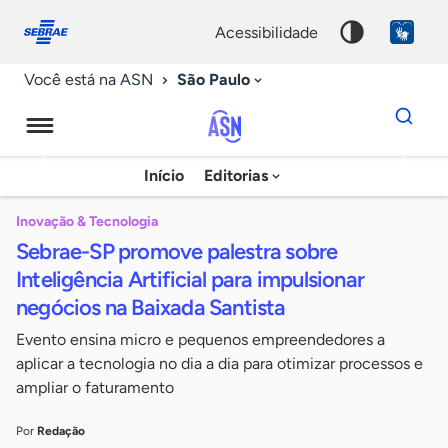
Fale
Acessibilidade
conosco
0
acessibilidade
9
São Paulo
Você está na ASN
Dados
para
busca
Agência
Início
Editorias
Palavra
Sebrae
chave
de
Inovação & Tecnologia
Sebrae-SP promove palestra sobre
Notícias
Inteligência Artificial para impulsionar
negócios na Baixada Santista
Evento ensina micro e pequenos empreendedores a
aplicar a tecnologia no dia a dia para otimizar processos e
ampliar o faturamento
Por
Redação