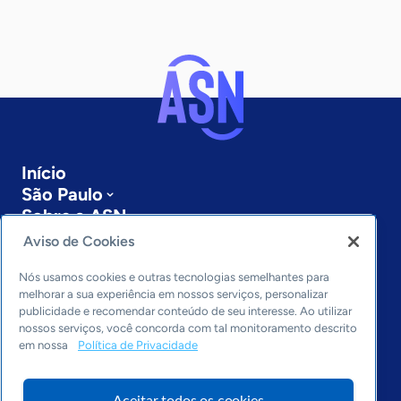
Início
São Paulo
Sobre a ASN
Últimas notícias
Aviso de Cookies
Entre em contato
Editorias
Nós usamos cookies e outras tecnologias semelhantes para
melhorar a sua experiência em nossos serviços, personalizar
publicidade e recomendar conteúdo de seu interesse. Ao utilizar
Economia & Política
nossos serviços, você concorda com tal monitoramento descrito
Inovação & Tecnologia
em nossa
Política de Privacidade
Cultura empreendedora
Dados