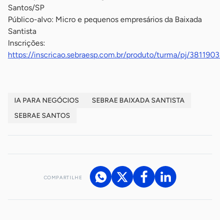
Santos/SP
Público-alvo: Micro e pequenos empresários da Baixada
Santista
Inscrições:
https://inscricao.sebraesp.com.br/produto/turma/pj/381190
IA PARA NEGÓCIOS
SEBRAE BAIXADA SANTISTA
SEBRAE SANTOS
COMPARTILHE
Acesse nossos canais de atendimento
Ficou com alguma dúvida?
.
Se
você é um profissional da imprensa, entre em contato pelo