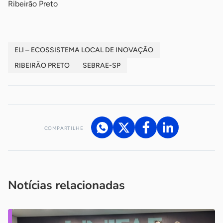
Ribeirão Preto
ELI – ECOSSISTEMA LOCAL DE INOVAÇÃO
RIBEIRÃO PRETO
SEBRAE-SP
COMPARTILHE
Acesse nossos canais de atendimento
Ficou com alguma dúvida?
.
Se
você é um profissional da imprensa, entre em contato pelo
imprensa@sebrae.com.br
fale com a ASN em cada UF
ou
Notícias relacionadas