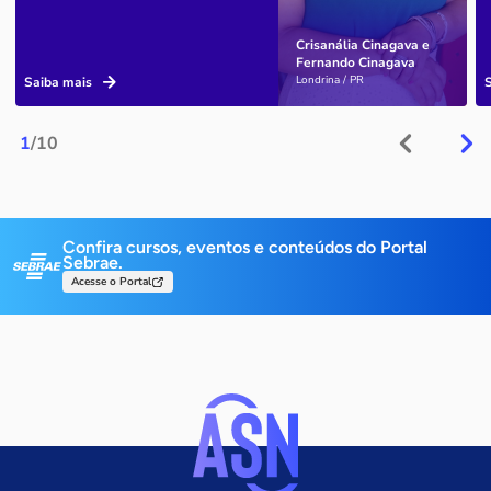
Crisanália Cinagava e
Fernando Cinagava
Londrina / PR
Saiba mais
1
/10
Confira cursos, eventos e conteúdos do Portal
Sebrae.
Acesse o Portal