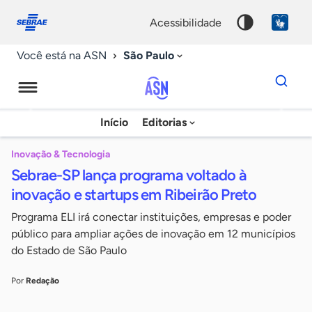
Fale
Acessibilidade
conosco
0
acessibilidade
9
São Paulo
Você está na ASN
Dados
para
busca
Agência
Início
Editorias
Palavra
Sebrae
chave
de
Inovação & Tecnologia
Sebrae-SP lança programa voltado à
Notícias
inovação e startups em Ribeirão Preto
Programa ELI irá conectar instituições, empresas e poder
público para ampliar ações de inovação em 12 municípios
do Estado de São Paulo
Por
Redação