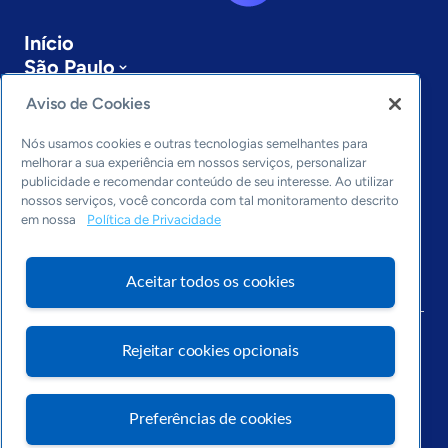
Início
São Paulo
Sobre a ASN
Aviso de Cookies
Últimas notícias
Entre em contato
Nós usamos cookies e outras tecnologias semelhantes para
Editorias
melhorar a sua experiência em nossos serviços, personalizar
publicidade e recomendar conteúdo de seu interesse. Ao utilizar
Economia & Política
nossos serviços, você concorda com tal monitoramento descrito
em nossa
Política de Privacidade
Inovação & Tecnologia
Cultura empreendedora
Dados
Aceitar todos os cookies
Arquivo
Rejeitar cookies opcionais
Preferências de cookies
Visite o Portal Sebrae