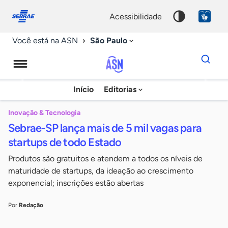
Fale
Acessibilidade
conosco
0
acessibilidade
9
São Paulo
Você está na ASN
Dados
para
busca
Agência
Início
Editorias
Palavra
Sebrae
chave
de
Inovação & Tecnologia
Sebrae-SP lança mais de 5 mil vagas para
Notícias
startups de todo Estado
Produtos são gratuitos e atendem a todos os níveis de
maturidade de startups, da ideação ao crescimento
exponencial; inscrições estão abertas
Por
Redação