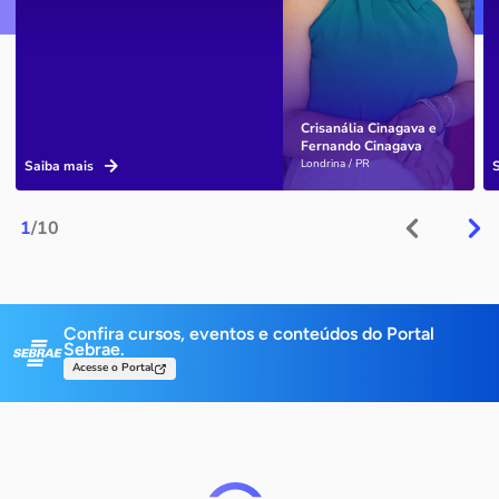
Crisanália Cinagava e
Fernando Cinagava
Londrina / PR
Saiba mais
1
/10
Confira cursos, eventos e conteúdos do Portal
Sebrae.
Acesse o Portal