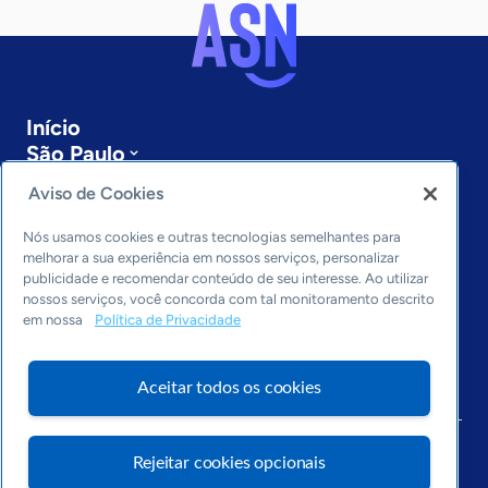
Início
São Paulo
Sobre a ASN
Aviso de Cookies
Últimas notícias
Entre em contato
Nós usamos cookies e outras tecnologias semelhantes para
Editorias
melhorar a sua experiência em nossos serviços, personalizar
publicidade e recomendar conteúdo de seu interesse. Ao utilizar
Economia & Política
nossos serviços, você concorda com tal monitoramento descrito
em nossa
Política de Privacidade
Inovação & Tecnologia
Cultura empreendedora
Dados
Aceitar todos os cookies
Arquivo
Rejeitar cookies opcionais