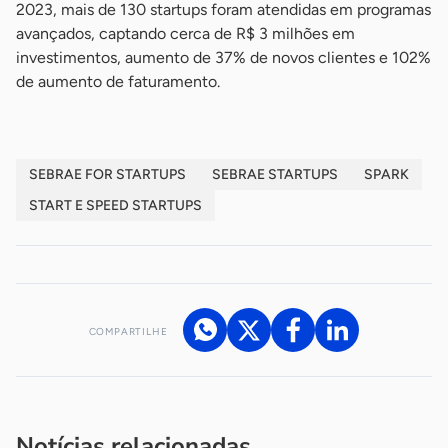
2023, mais de 130 startups foram atendidas em programas
avançados, captando cerca de R$ 3 milhões em
investimentos, aumento de 37% de novos clientes e 102%
de aumento de faturamento.
SEBRAE FOR STARTUPS
SEBRAE STARTUPS
SPARK
START E SPEED STARTUPS
COMPARTILHE
Acesse nossos canais de atendimento
Ficou com alguma dúvida?
.
Se
você é um profissional da imprensa, entre em contato pelo
imprensa@sebrae.com.br
fale com a ASN em cada UF
ou
Notícias relacionadas