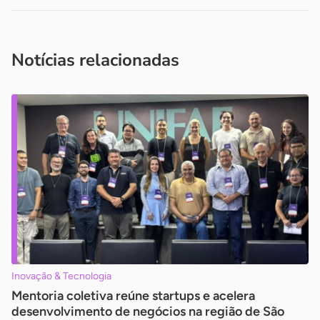
Acesse nossos canais de atendimento
Ficou com alguma dúvida?
.
Se
você é um profissional da imprensa, entre em contato pelo
imprensa@sebrae.com.br
fale com a ASN em cada UF
ou
Notícias relacionadas
Inovação & Tecnologia
Mentoria coletiva reúne startups e acelera
desenvolvimento de negócios na região de São