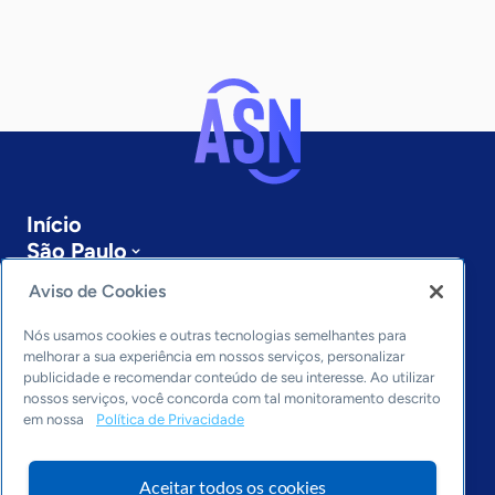
Início
São Paulo
Sobre a ASN
Aviso de Cookies
Últimas notícias
Entre em contato
Nós usamos cookies e outras tecnologias semelhantes para
Editorias
melhorar a sua experiência em nossos serviços, personalizar
publicidade e recomendar conteúdo de seu interesse. Ao utilizar
Economia & Política
nossos serviços, você concorda com tal monitoramento descrito
em nossa
Política de Privacidade
Inovação & Tecnologia
Cultura empreendedora
Dados
Aceitar todos os cookies