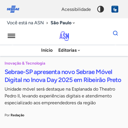
Fale
Acessibilidade
conosco
0
acessibilidade
9
São Paulo
Você está na ASN
Dados
para
busca
Agência
Início
Editorias
Palavra
Sebrae
chave
de
Inovação & Tecnologia
Sebrae-SP apresenta novo Sebrae Móvel
Notícias
Digital no Inova Day 2025 em Ribeirão Preto
Unidade móvel será destaque na Esplanada do Theatro
Pedro II, levando experiências digitais e atendimento
especializado aos empreendedores da região
Por
Redação