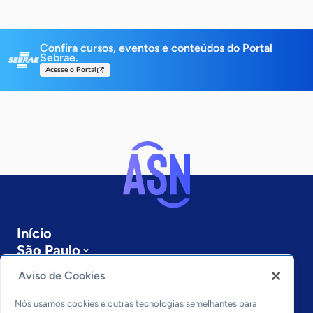
Confira cursos, eventos e conteúdos do Portal
Sebrae.
Acesse o Portal
Início
São Paulo
Sobre a ASN
Aviso de Cookies
Últimas notícias
Entre em contato
Nós usamos cookies e outras tecnologias semelhantes para