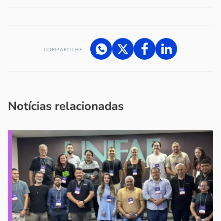
COMPARTILHE
Acesse nossos canais de atendimento
Ficou com alguma dúvida?
.
Se
você é um profissional da imprensa, entre em contato pelo
imprensa@sebrae.com.br
fale com a ASN em cada UF
ou
Notícias relacionadas