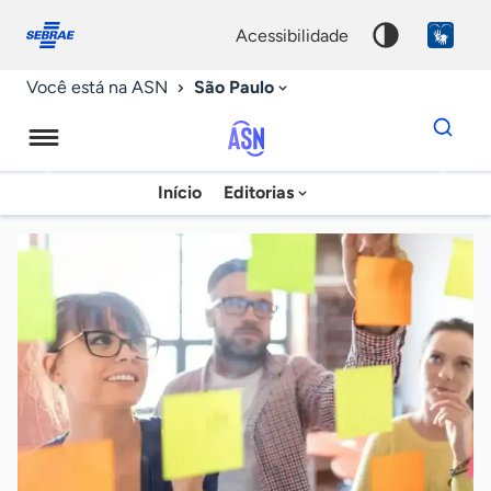
Fale
Acessibilidade
conosco
0
acessibilidade
9
São Paulo
Você está na ASN
Dados
para
busca
Agência
Início
Editorias
Palavra
Sebrae
chave
de
Notícias