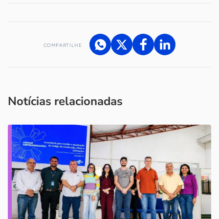
COMPARTILHE
Acesse nossos canais de atendimento
Ficou com alguma dúvida?
.
Se
você é um profissional da imprensa, entre em contato pelo
imprensa@sebrae.com.br
fale com a ASN em cada UF
ou
Notícias relacionadas