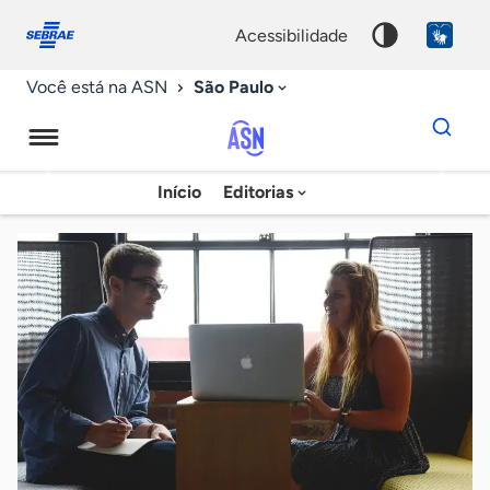
Fale
Acessibilidade
conosco
0
acessibilidade
9
São Paulo
Você está na ASN
Dados
para
busca
Agência
Início
Editorias
Palavra
Sebrae
chave
de
Notícias