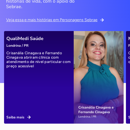
histórias de vida, com o apoio do
Sebrae.
Veja essa e mais histórias em Personagens Sebrae
QualiMedi Saúde
Londrina / PR
P
Crisanália Cinagava e Fernando
Cinagava abriram clínica com
atendimento de nível particular com
preço acessível
Crisanália Cinagava e
Fernando Cinagava
Londrina / PR
Saiba mais