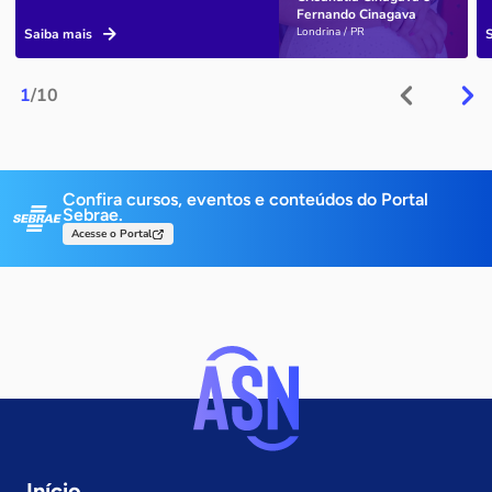
Fernando Cinagava
Londrina / PR
Saiba mais
1
/10
Confira cursos, eventos e conteúdos do Portal
Sebrae.
Acesse o Portal
Início