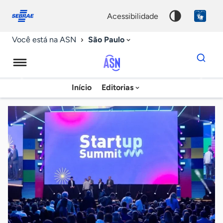
Fale
Acessibilidade
conosco
0
acessibilidade
9
São Paulo
Você está na ASN
Dados
para
busca
Agência
Início
Editorias
Palavra
Sebrae
chave
de
Notícias