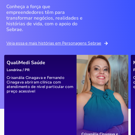
Conheça a força que
empreendedores têm para
transformar negócios, realidades e
histórias de vida, com o apoio do
Sebrae.
Veja essa e mais histórias em Personagens Sebrae
QualiMedi Saúde
Londrina / PR
P
Crisanália Cinagava e Fernando
Cinagava abriram clínica com
atendimento de nível particular com
preço acessível
Crisanália Cinagava e