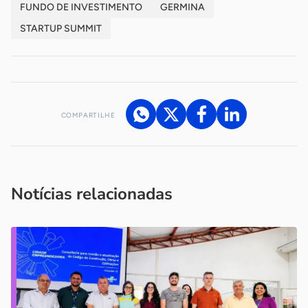
FUNDO DE INVESTIMENTO
GERMINA
STARTUP SUMMIT
COMPARTILHE
Acesse nossos canais de atendimento
Ficou com alguma dúvida?
.
Se
você é um profissional da imprensa, entre em contato pelo
imprensa@sebrae.com.br
fale com a ASN em cada UF
ou
Notícias relacionadas