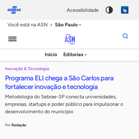
Fale
Acessibilidade
conosco
0
acessibilidade
9
São Paulo
Você está na ASN
Dados
para
busca
Agência
Início
Editorias
Palavra
Sebrae
chave
de
Inovação & Tecnologia
Programa ELI chega a São Carlos para
Notícias
fortalecer inovação e tecnologia
Metodologia do Sebrae-SP conecta universidades,
empresas, startups e poder público para impulsionar o
desenvolvimento do município
Por
Redação