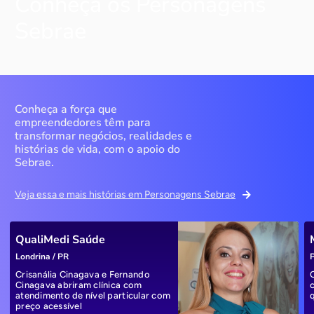
Conheça os Personagens
Sebrae
Conheça a força que
empreendedores têm para
transformar negócios, realidades e
histórias de vida, com o apoio do
Sebrae.
Veja essa e mais histórias em Personagens Sebrae
QualiMedi Saúde
Londrina / PR
P
Crisanália Cinagava e Fernando
Cinagava abriram clínica com
atendimento de nível particular com
preço acessível