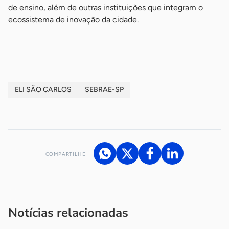
de ensino, além de outras instituições que integram o
ecossistema de inovação da cidade.
-
ELI SÃO CARLOS
SEBRAE-SP
COMPARTILHE
Acesse nossos canais de atendimento
Ficou com alguma dúvida?
.
Se
você é um profissional da imprensa, entre em contato pelo
imprensa@sebrae.com.br
fale com a ASN em cada UF
ou
Notícias relacionadas