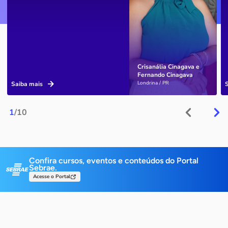
Crisanália Cinagava e
Fernando Cinagava
Londrina / PR
Saiba mais
1
/10
Confira cursos, eventos e conteúdos do Portal
Sebrae.
Acesse o Portal