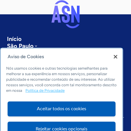
Início
São Paulo
Sobre a ASN
Aviso de Cookies
Últimas notícias
Entre em contato
Nós usamos cookies e outras tecnologias semelhantes para
Editorias
melhorar a sua experiência em nossos serviços, personalizar
publicidade e recomendar conteúdo de seu interesse. Ao utilizar
Economia & Política
nossos serviços, você concorda com tal monitoramento descrito
em nossa
Política de Privacidade
Inovação & Tecnologia
Cultura empreendedora
Dados
Aceitar todos os cookies
Arquivo
Rejeitar cookies opcionais