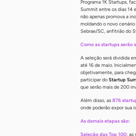
Programa 1K Startups, fac
Summit entre os dias 14 
não apenas promova a in
moldando o novo cenário 
Sebrae/SC, anfitrião do 
Como as startups serão 
A seleção será dividida 
até 16 de maio. Inicialme
objetivamente, para chega
participar do
Startup Su
que serão mais de 200 in
Além disso, as
876 startu
onde poderão expor sua id
As demais etapas são:
Seleção das Top 100:
as 