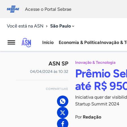
Fale
Acessibilidade
conosco
0
Acesse o Portal Sebrae
9
São Paulo
Você está na ASN
Início
Economia & Política
Inovação & T
Agência
Sebrae
ASN SP
Inovação & Tecnologia
de
Prêmio Seb
04/04/2024 às 10:32
Notícias
até R$ 950
COMPARTILHE
Iniciativa quer dar visibi
Startup Summit 2024
Por
Redação