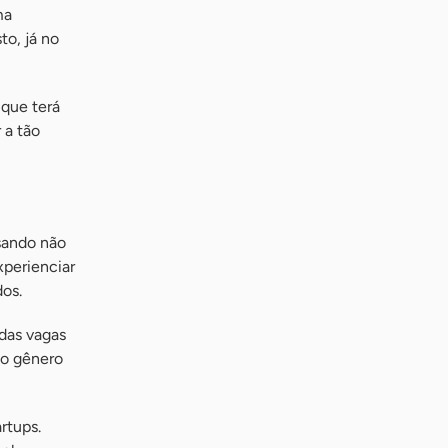
ma
to, já no
 que terá
 a tão
isando não
xperienciar
dos.
 das vagas
 o gênero
rtups.