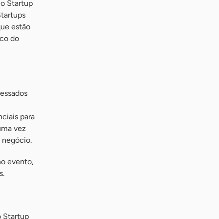
 o Startup
Startups
que estão
ico do
ressados
ciais para
 uma vez
 negócio.
o evento,
s.
o Startup