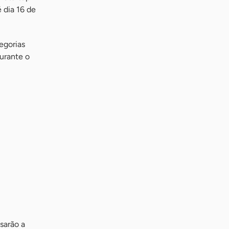
 dia 16 de
egorias
durante o
sarão a