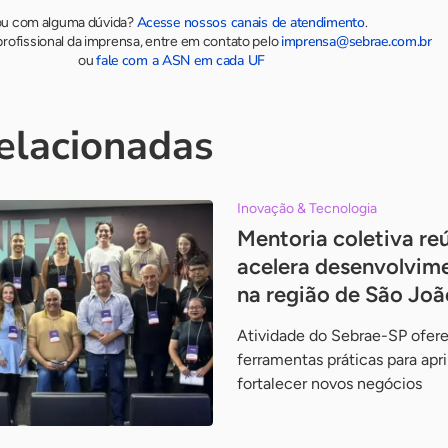
Acesse nossos canais de atendimento
ou com alguma dúvida?
.
imprensa@sebrae.com.br
rofissional da imprensa, entre em contato pelo
fale com a ASN em cada UF
ou
relacionadas
Inovação & Tecnologia
Mentoria coletiva re
acelera desenvolvim
na região de São Joã
Atividade do Sebrae-SP ofe
ferramentas práticas para apr
fortalecer novos negócios