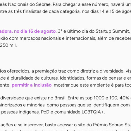
eãs Nacionais do Sebrae. Para chegar a esse número, haverá u
e as três finalistas de cada categoria, nos dias 14 e 15 de agos
dora, no dia 16 de agosto
, 3° e último dia do Startup Summit,
exão com mercados nacionais e internacionais, além de receber
250 mil.
os oferecidos, a premiação traz como diretriz a diversidade, v
ade à pluralidade de culturas, identidades, formas de pensar e e
mente,
permitir a inclusão
, mostrar que este ambiente é para to
 diversidade que existe no Brasil. Entre as top 1000 e 100, 40%
minorizados e minorias, como pessoas que se identifiquem com
, pessoas indígenas, PcD e comunidade LGBTQIA+.
mações e se inscrever, basta acessar o site do Prêmio Sebrae Sta