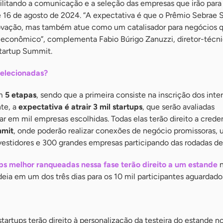
ilitando a comunicação e a seleção das empresas que irão para
e 16 de agosto de 2024. “A expectativa é que o Prêmio Sebrae 
ovação, mas também atue como um catalisador para negócios 
econômico”, complementa Fabio Búrigo Zanuzzi, diretor-técn
Startup Summit.
selecionadas?
em
5 etapas
, sendo que a primeira consiste na inscrição dos inte
nte, a
expectativa é atrair 3 mil startups
, que serão avaliadas
r em mil empresas escolhidas. Todas elas terão direito a creden
mmit
, onde poderão realizar conexões de negócio promissoras,
vestidores e 300 grandes empresas participando das rodadas de
ps melhor ranqueadas nessa fase terão direito a um estande
n
eia em um dos três dias para os 10 mil participantes aguardado
startups terão direito à personalização da testeira do estande n