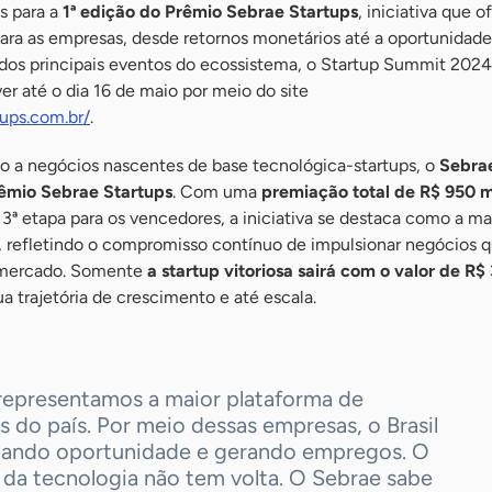
es para a
1ª edição do Prêmio Sebrae Startups
, iniciativa que o
para as empresas, desde retornos monetários até a oportunidade
dos principais eventos do ecossistema, o Startup Summit 2024
er até o dia 16 de maio por meio do site
tups.com.br/
.
to a negócios nascentes de base tecnológica-startups, o
Sebra
êmio Sebrae Startups
. Com uma
premiação total de R$ 950 m
da 3ª etapa para os vencedores, a iniciativa se destaca como a mai
o, refletindo o compromisso contínuo de impulsionar negócios 
 mercado. Somente
a startup vitoriosa sairá com o valor de R$
ua trajetória de crescimento e até escala.
 representamos a maior plataforma de
s do país. Por meio dessas empresas, o Brasil
iando oportunidade e gerando empregos. O
da tecnologia não tem volta. O Sebrae sabe