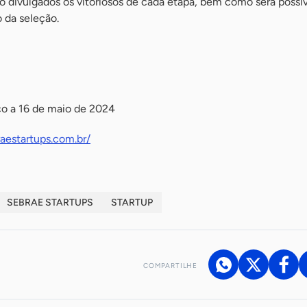
 divulgados os vitoriosos de cada etapa, bem como será possí
da seleção.
o a 16 de maio de 2024
aestartups.com.br/
SEBRAE STARTUPS
STARTUP
COMPARTILHE