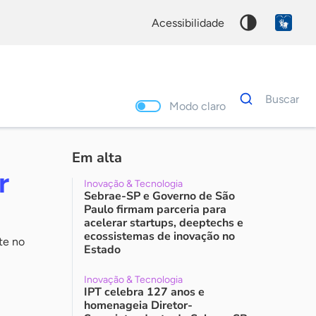
acessibilidade
Dados
Buscar
para
Modo claro
busca
Palavra
chave
Em alta
r
Inovação & Tecnologia
Sebrae-SP e Governo de São
Paulo firmam parceria para
acelerar startups, deeptechs e
ecossistemas de inovação no
nte no
Estado
Inovação & Tecnologia
IPT celebra 127 anos e
homenageia Diretor-