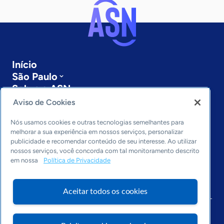
Início
São Paulo
Sobre a ASN
Últimas notícias
Aviso de Cookies
Entre em contato
Editorias
Nós usamos cookies e outras tecnologias semelhantes para
melhorar a sua experiência em nossos serviços, personalizar
publicidade e recomendar conteúdo de seu interesse. Ao utilizar
Economia & Política
nossos serviços, você concorda com tal monitoramento descrito
Inovação & Tecnologia
em nossa
Política de Privacidade
Cultura empreendedora
Dados
Arquivo
Aceitar todos os cookies