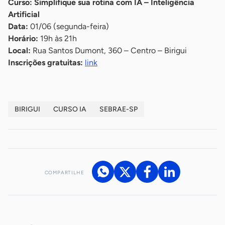
Curso: Simplifique sua rotina com IA – Inteligência
Artificial
Data:
01/06 (segunda-feira)
Horário:
19h às 21h
Local:
Rua Santos Dumont, 360 – Centro – Birigui
Inscrições gratuitas:
link
BIRIGUI
CURSO IA
SEBRAE-SP
COMPARTILHE
Acesse nossos canais de atendimento
Ficou com alguma dúvida?
.
Se
você é um profissional da imprensa, entre em contato pelo
imprensa@sebrae.com.br
fale com a ASN em cada UF
ou