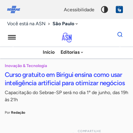
Fale
Acessibilidade
conosco
0
acessibilidade
9
São Paulo
Você está na ASN
Dados
para
busca
Agência
Início
Editorias
Palavra
Sebrae
chave
de
Inovação & Tecnologia
Curso gratuito em Birigui ensina como usar
Notícias
inteligência artificial para otimizar negócios
Capacitação do Sebrae-SP será no dia 1º de junho, das 19h
às 21h
Por
Redação
COMPARTILHE