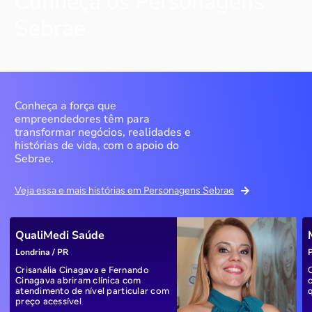
Conheça os Personagens
Sebrae
Conheça a força que
empreendedores têm para
transformar negócios, realidades e
histórias de vida, com o apoio do
Sebrae.
Veja essa e mais histórias em Personagens Sebrae
QualiMedi Saúde
Londrina / PR
P
Crisanália Cinagava e Fernando
Cinagava abriram clínica com
atendimento de nível particular com
preço acessível