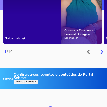
Crisanália Cinagava e
Fernando Cinagava
Londrina / PR
Saiba mais
1
/10
Confira cursos, eventos e conteúdos do Portal
Sebrae.
Acesse o Portal