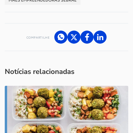
MÃES EMPREENDEDORAS SEBRAE
COMPARTILHE
Acesse nossos canais de atendimento
Ficou com alguma dúvida?
.
Se
você é um profissional da imprensa, entre em contato pelo
imprensa@sebrae.com.br
fale com a ASN em cada UF
ou
Notícias relacionadas