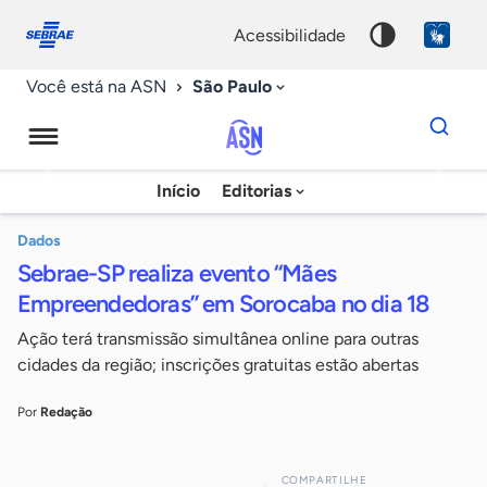
Fale
Acessibilidade
conosco
0
acessibilidade
9
São Paulo
Você está na ASN
Dados
para
busca
Agência
Início
Editorias
Palavra
Sebrae
chave
de
Dados
Sebrae-SP realiza evento “Mães
Notícias
Empreendedoras” em Sorocaba no dia 18
Ação terá transmissão simultânea online para outras
cidades da região; inscrições gratuitas estão abertas
Por
Redação
COMPARTILHE