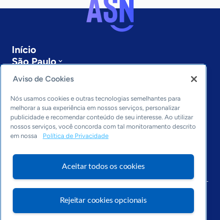
Início
São Paulo
Sobre a ASN
Aviso de Cookies
Últimas notícias
Entre em contato
Nós usamos cookies e outras tecnologias semelhantes para
Editorias
melhorar a sua experiência em nossos serviços, personalizar
publicidade e recomendar conteúdo de seu interesse. Ao utilizar
Economia & Política
nossos serviços, você concorda com tal monitoramento descrito
em nossa
Política de Privacidade
Inovação & Tecnologia
Cultura empreendedora
Dados
Aceitar todos os cookies
Arquivo
Rejeitar cookies opcionais