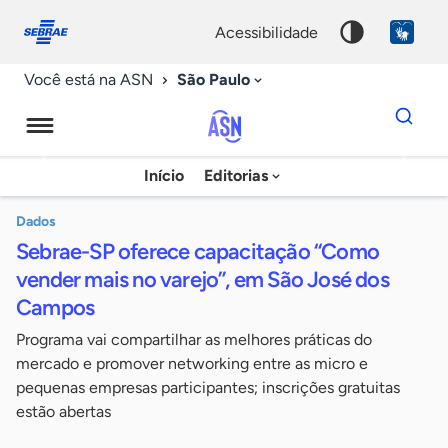
Fale
Acessibilidade
conosco
0
acessibilidade
9
São Paulo
Você está na ASN
Dados
para
busca
Agência
Início
Editorias
Palavra
Sebrae
chave
de
Dados
Sebrae-SP oferece capacitação “Como
Notícias
vender mais no varejo”, em São José dos
Campos
Programa vai compartilhar as melhores práticas do
mercado e promover networking entre as micro e
pequenas empresas participantes; inscrições gratuitas
estão abertas