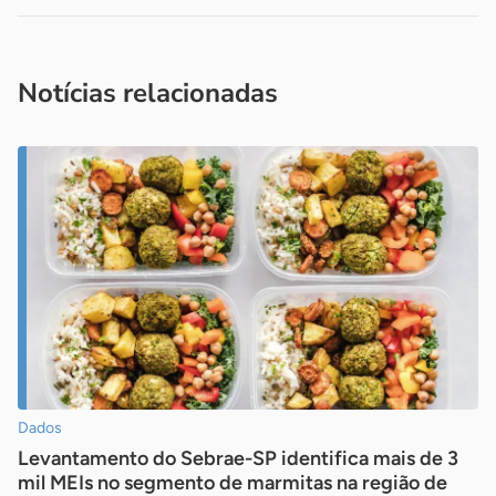
Acesse nossos canais de atendimento
Ficou com alguma dúvida?
.
Se
você é um profissional da imprensa, entre em contato pelo
imprensa@sebrae.com.br
fale com a ASN em cada UF
ou
Notícias relacionadas
Dados
Levantamento do Sebrae-SP identifica mais de 3
mil MEIs no segmento de marmitas na região de