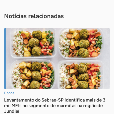
Acesse nossos canais de atendimento
Ficou com alguma dúvida?
.
Se
você é um profissional da imprensa, entre em contato pelo
imprensa@sebrae.com.br
fale com a ASN em cada UF
ou
Notícias relacionadas
Dados
Levantamento do Sebrae-SP identifica mais de 3
mil MEIs no segmento de marmitas na região de
Jundiaí