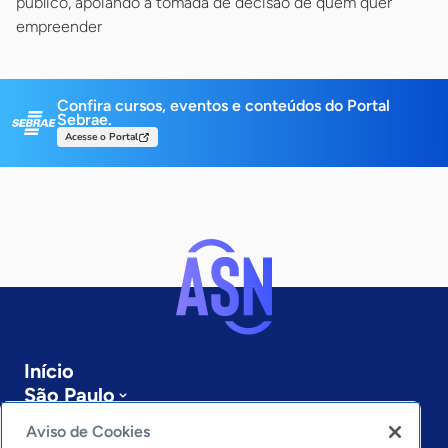
público, apoiando a tomada de decisão de quem quer
empreender
Confira cursos, eventos e conteúdos do Portal
Sebrae.
Acesse o Portal
Início
São Paulo
Sobre a ASN
Aviso de Cookies
Últimas notícias