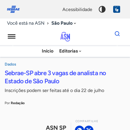
Fale
Acessibilidade
conosco
0
acessibilidade
9
São Paulo
Você está na ASN
Dados
para
busca
Agência
Início
Editorias
Palavra
Sebrae
chave
de
Dados
Sebrae-SP abre 3 vagas de analista no
Notícias
Estado de São Paulo
Inscrições podem ser feitas até o dia 22 de julho
Por
Redação
COMPARTILHE
ASN SP