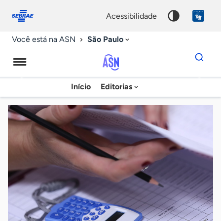
Fale
Acessibilidade
conosco
0
acessibilidade
9
São Paulo
Você está na ASN
Dados
para
busca
Agência
Início
Editorias
Palavra
Sebrae
chave
de
Notícias