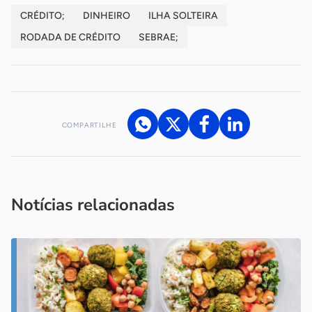
CRÉDITO;
DINHEIRO
ILHA SOLTEIRA
RODADA DE CRÉDITO
SEBRAE;
COMPARTILHE
Acesse nossos canais de atendimento
Ficou com alguma dúvida?
.
Se
você é um profissional da imprensa, entre em contato pelo
imprensa@sebrae.com.br
fale com a ASN em cada UF
ou
Notícias relacionadas