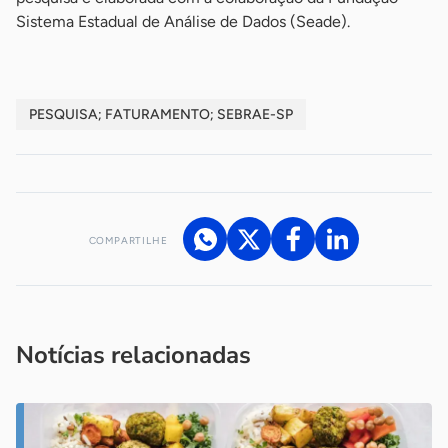
Sistema Estadual de Análise de Dados (Seade).
PESQUISA; FATURAMENTO; SEBRAE-SP
COMPARTILHE
Acesse nossos canais de atendimento
Ficou com alguma dúvida?
.
Se
você é um profissional da imprensa, entre em contato pelo
imprensa@sebrae.com.br
fale com a ASN em cada UF
ou
Notícias relacionadas