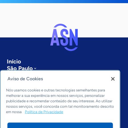
Início
São Paulo
Sobre a ASN
Aviso de Cookies
Últimas notícias
Entre em contato
Nós usamos cookies e outras tecnologias semelhantes para
Editorias
melhorar a sua experiência em nossos serviços, personalizar
publicidade e recomendar conteúdo de seu interesse. Ao utilizar
Economia & Política
nossos serviços, você concorda com tal monitoramento descrito
em nossa
Política de Privacidade
Inovação & Tecnologia
Cultura empreendedora
Dados