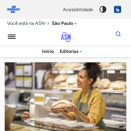
Fale
Acessibilidade
conosco
0
acessibilidade
9
São Paulo
Você está na ASN
Dados
para
busca
Agência
Início
Editorias
Palavra
Sebrae
chave
de
Notícias