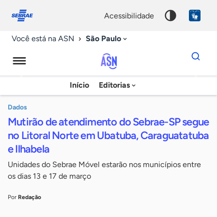
Fale
Acessibilidade
conosco
0
acessibilidade
9
São Paulo
Você está na ASN
Dados
para
busca
Agência
Início
Editorias
Palavra
Sebrae
chave
de
Dados
Mutirão de atendimento do Sebrae-SP segue
Notícias
no Litoral Norte em Ubatuba, Caraguatatuba
e Ilhabela
Unidades do Sebrae Móvel estarão nos municípios entre
os dias 13 e 17 de março
Por
Redação