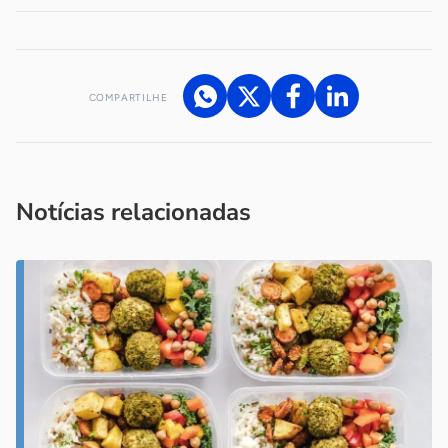
COMPARTILHE
Acesse nossos canais de atendimento
Ficou com alguma dúvida?
.
Se
você é um profissional da imprensa, entre em contato pelo
imprensa@sebrae.com.br
fale com a ASN em cada UF
ou
Notícias relacionadas