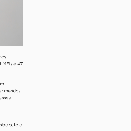
nos
l MEIs e 47
em
ar maridos
esses
tre sete e