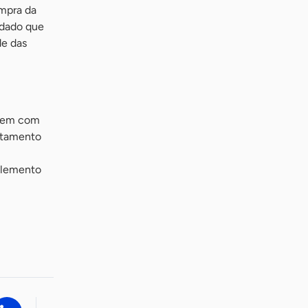
ompra da
 dado que
de das
agem com
antamento
uplemento