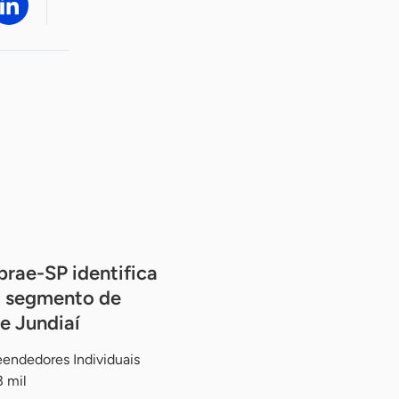
rae-SP identifica
o segmento de
e Jundiaí
endedores Individuais
3 mil