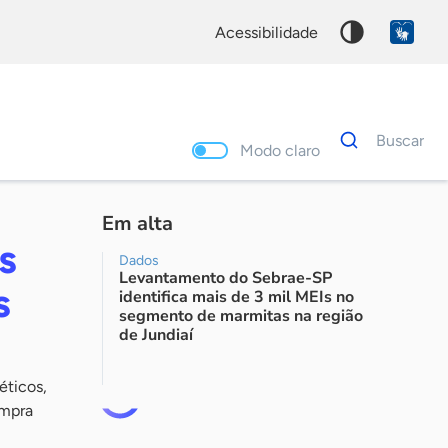
acessibilidade
Dados
Buscar
para
Modo claro
busca
Palavra
chave
Em alta
s
Dados
Levantamento do Sebrae-SP
s
identifica mais de 3 mil MEIs no
segmento de marmitas na região
de Jundiaí
éticos,
ompra