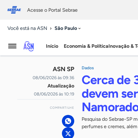
Fale
Acessibilidade
conosco
0
Acesse o Portal Sebrae
9
São Paulo
Você está na ASN
Início
Economia & Política
Inovação & T
Agência
Sebrae
ASN SP
Dados
de
Cerca de 
08/06/2026 às 09:36
Atualização
Notícias
devem ser
08/06/2026 às 10:19
Namorados
COMPARTILHE
Pesquisa do Sebrae-SP mo
perfumes e cremes, além 