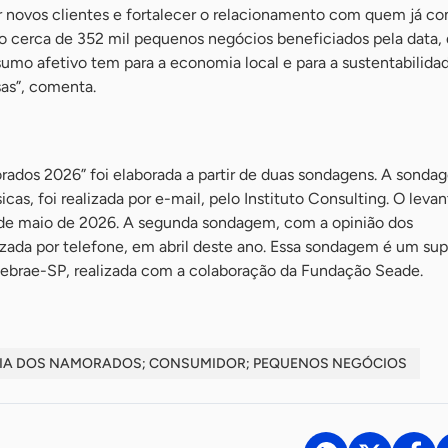
r novos clientes e fortalecer o relacionamento com quem já c
o cerca de 352 mil pequenos negócios beneficiados pela data,
umo afetivo tem para a economia local e para a sustentabilida
as”, comenta.
rados 2026” foi elaborada a partir de duas sondagens. A sond
icas, foi realizada por e-mail, pelo Instituto Consulting. O lev
16 de maio de 2026. A segunda sondagem, com a opinião dos
izada por telefone, em abril deste ano. Essa sondagem é um s
Sebrae-SP, realizada com a colaboração da Fundação Seade.
 DIA DOS NAMORADOS; CONSUMIDOR; PEQUENOS NEGÓCIOS