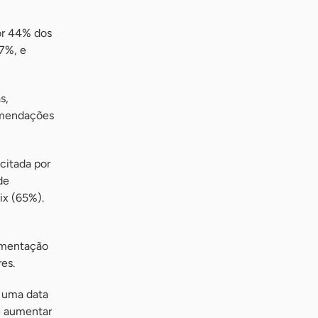
or 44% dos
7%, e
s,
comendações
citada por
de
ix (65%).
imentação
es.
e uma data
e aumentar