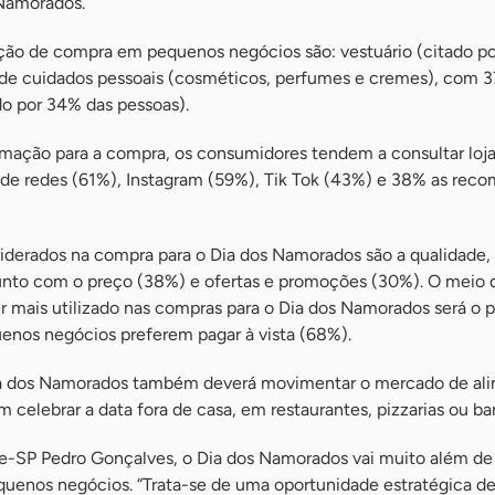
 Namorados.
ção de compra em pequenos negócios são: vestuário (citado p
de cuidados pessoais (cosméticos, perfumes e cremes), com 3
do por 34% das pessoas).
rmação para a compra, os consumidores tendem a consultar loja
s de redes (61%), Instagram (59%), Tik Tok (43%) e 38% as re
siderados na compra para o Dia dos Namorados são a qualidade, 
unto com o preço (38%) e ofertas e promoções (30%). O meio 
 mais utilizado nas compras para o Dia dos Namorados será o p
nos negócios preferem pagar à vista (68%).
ia dos Namorados também deverá movimentar o mercado de al
 celebrar a data fora de casa, em restaurantes, pizzarias ou bar
ae-SP Pedro Gonçalves, o Dia dos Namorados vai muito além d
uenos negócios. “Trata-se de uma oportunidade estratégica d