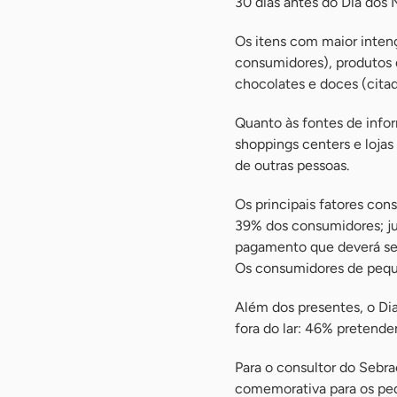
30 dias antes do Dia dos
Os itens com maior inten
consumidores), produtos 
chocolates e doces (cita
Quanto às fontes de info
shoppings centers e loja
de outras pessoas.
Os principais fatores con
39% dos consumidores; j
pagamento que deverá ser
Os consumidores de peque
Além dos presentes, o D
fora do lar: 46% pretendem
Para o consultor do Sebr
comemorativa para os peq