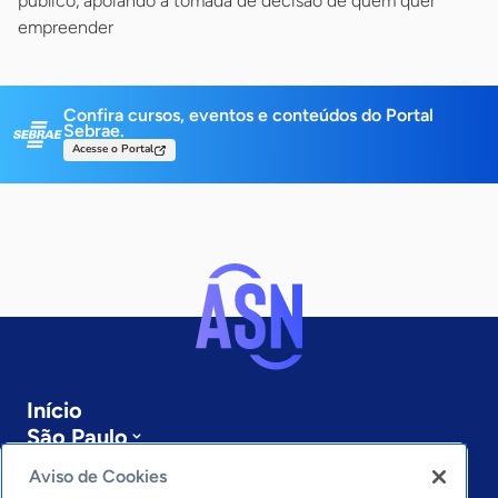
público, apoiando a tomada de decisão de quem quer
empreender
Confira cursos, eventos e conteúdos do Portal
Sebrae.
Acesse o Portal
Início
São Paulo
Sobre a ASN
Aviso de Cookies
Últimas notícias