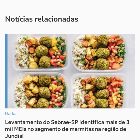
Acesse nossos canais de atendimento
Ficou com alguma dúvida?
.
Se
você é um profissional da imprensa, entre em contato pelo
imprensa@sebrae.com.br
fale com a ASN em cada UF
ou
Notícias relacionadas
Dados
Levantamento do Sebrae-SP identifica mais de 3
mil MEIs no segmento de marmitas na região de
Jundiaí