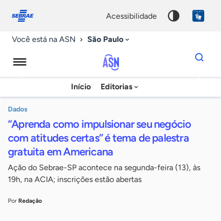
Fale
Acessibilidade
conosco
0
acessibilidade
9
São Paulo
Você está na ASN
Dados
para
busca
Agência
Início
Editorias
Palavra
Sebrae
chave
de
Dados
“Aprenda como impulsionar seu negócio
Notícias
com atitudes certas” é tema de palestra
gratuita em Americana
Ação do Sebrae-SP acontece na segunda-feira (13), às
19h, na ACIA; inscrições estão abertas
Por
Redação