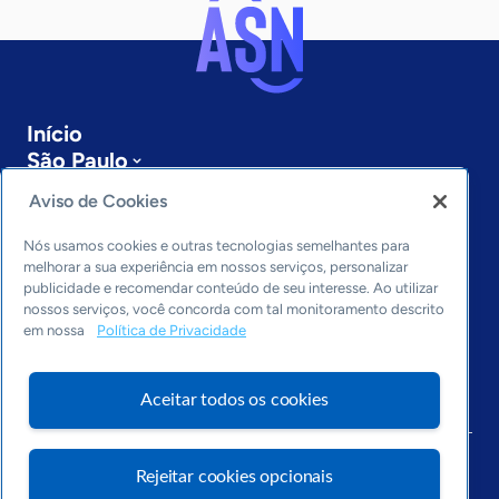
Início
São Paulo
Sobre a ASN
Aviso de Cookies
Últimas notícias
Entre em contato
Nós usamos cookies e outras tecnologias semelhantes para
Editorias
melhorar a sua experiência em nossos serviços, personalizar
publicidade e recomendar conteúdo de seu interesse. Ao utilizar
Economia & Política
nossos serviços, você concorda com tal monitoramento descrito
em nossa
Política de Privacidade
Inovação & Tecnologia
Cultura empreendedora
Dados
Aceitar todos os cookies
Arquivo
Rejeitar cookies opcionais