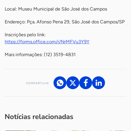
Local: Museu Municipal de São José dos Campos
Endereço: Pça. Afonso Pena 29, São José dos Campos/SP
Inscrições pelo link:
https://forms.office.com/r/NrMFVu3Y9Y
Mais informações: (12) 3519-4831
COMPARTILHE
Acesse nossos canais de atendimento
Ficou com alguma dúvida?
.
Se
você é um profissional da imprensa, entre em contato pelo
imprensa@sebrae.com.br
fale com a ASN em cada UF
ou
Notícias relacionadas