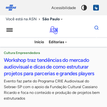
Fale
Acessibilidade
conosco
0
acessibilidade
9
São Paulo
Você está na ASN
Dados
para
busca
Agência
Início
Editorias
Palavra
Sebrae
chave
de
Cultura Empreendedora
Workshop traz tendências do mercado
Notícias
audiovisual e dicas de como estruturar
projetos para parcerias e grandes players
Evento faz parte do Programa CRIE Audiovisual do
Sebrae-SP com o apoio da Fundação Cultural Cassiano
Ricardo e foca no conteúdo e produção de projetos bem
estruturados