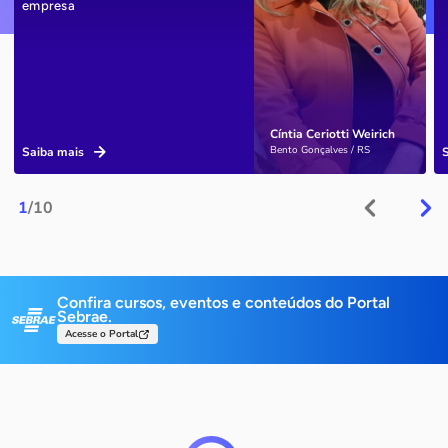
empresa
Cíntia Ceriotti Weirich
Bento Gonçalves / RS
Saiba mais
1
/10
Confira cursos, eventos e conteúdos do Portal
Sebrae.
Acesse o Portal