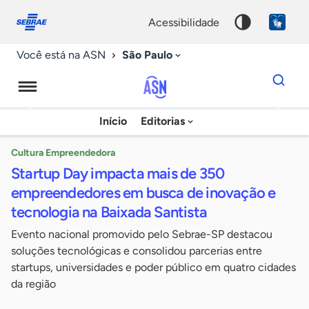
Fale
Acessibilidade
conosco
0
acessibilidade
9
São Paulo
Você está na ASN
Dados
para
busca
Agência
Início
Editorias
Palavra
Sebrae
chave
de
Cultura Empreendedora
Startup Day impacta mais de 350
Notícias
empreendedores em busca de inovação e
tecnologia na Baixada Santista
Evento nacional promovido pelo Sebrae-SP destacou
soluções tecnológicas e consolidou parcerias entre
startups, universidades e poder público em quatro cidades
da região