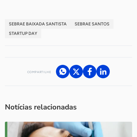
SEBRAE BAIXADA SANTISTA
SEBRAE SANTOS
STARTUP DAY
COMPARTILHE
Acesse nossos canais de atendimento
Ficou com alguma dúvida?
.
Se
você é um profissional da imprensa, entre em contato pelo
imprensa@sebrae.com.br
fale com a ASN em cada UF
ou
Notícias relacionadas