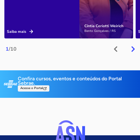
Cíntia Ceriotti Weirich
Bento Gonçalves / RS
Saiba mais
1
/10
Confira cursos, eventos e conteúdos do Portal
Sebrae.
Acesse o Portal