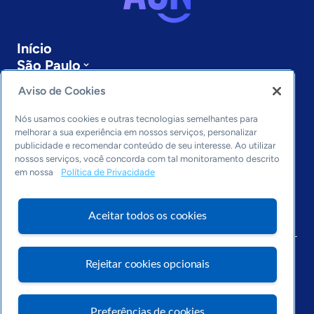
Início
São Paulo
Sobre a ASN
Aviso de Cookies
Últimas notícias
Entre em contato
Nós usamos cookies e outras tecnologias semelhantes para
Editorias
melhorar a sua experiência em nossos serviços, personalizar
publicidade e recomendar conteúdo de seu interesse. Ao utilizar
Economia & Política
nossos serviços, você concorda com tal monitoramento descrito
em nossa
Política de Privacidade
Inovação & Tecnologia
Cultura empreendedora
Dados
Aceitar todos os cookies
Arquivo
Rejeitar cookies opcionais
Preferências de cookies