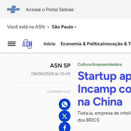
Fale
Acessibilidade
conosco
0
Acesse o Portal Sebrae
9
São Paulo
Você está na ASN
Início
Economia & Política
Inovação & T
Agência
Sebrae
ASN SP
Cultura Empreendedora
de
Startup a
08/06/2026 às 10:45
Notícias
Incamp co
COMPARTILHE
na China
Tieta.ia, empresa de inte
dos BRICS