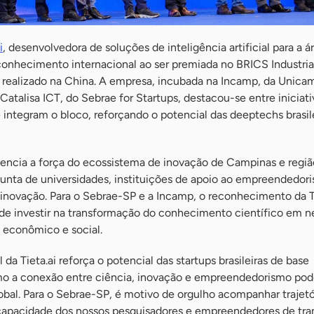
i
, desenvolvedora de soluções de inteligência artificial para a á
onhecimento internacional ao ser premiada no BRICS Industria
 realizado na China. A empresa, incubada na Incamp, da Unica
Catalisa ICT, do Sebrae for Startups, destacou-se entre iniciati
 integram o bloco, reforçando o potencial das deeptechs brasil
ncia a força do ecossistema de inovação de Campinas e regiã
junta de universidades, instituições de apoio ao empreendedor
 inovação. Para o Sebrae-SP e a Incamp, o reconhecimento da Ti
de investir na transformação do conhecimento científico em n
 econômico e social.
 da Tieta.ai reforça o potencial das startups brasileiras de base
mo a conexão entre ciência, inovação e empreendedorismo pod
bal. Para o Sebrae-SP, é motivo de orgulho acompanhar trajet
capacidade dos nossos pesquisadores e empreendedores de tra