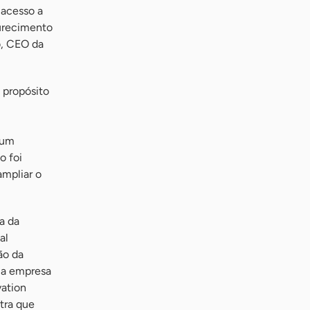
 acesso a
durecimento
o, CEO da
 propósito
 um
o foi
mpliar o
a da
al
ão da
uma empresa
ation
tra que