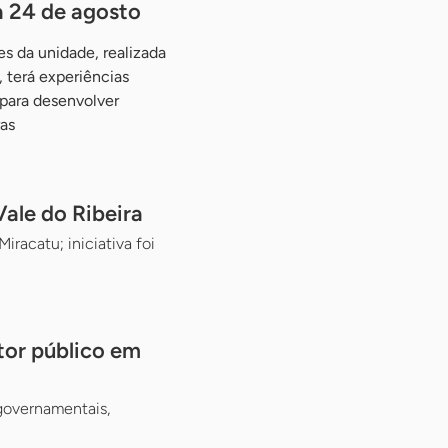
a 24 de agosto
s da unidade, realizada
 terá experiências
 para desenvolver
as
ale do Ribeira
racatu; iniciativa foi
tor público em
 governamentais,