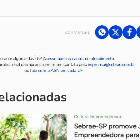
COMPARTILHE
Acesse nossos canais de atendimento
ou com alguma dúvida?
.
imprensa@sebrae.com.br
rofissional da imprensa, entre em contato pelo
fale com a ASN em cada UF
ou
relacionadas
Cultura Empreendedora
Sebrae-SP promove 
Empreendedora para 