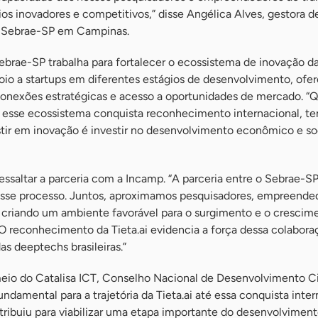
 inovadores e competitivos,” disse Angélica Alves, gestora d
o Sebrae-SP em Campinas.
ebrae-SP trabalha para fortalecer o ecossistema de inovação da
io a startups em diferentes estágios de desenvolvimento, ofe
conexões estratégicas e acesso a oportunidades de mercado. “
esse ecossistema conquista reconhecimento internacional, t
tir em inovação é investir no desenvolvimento econômico e so
essaltar a parceria com a Incamp. “A parceria entre o Sebrae-SP
sse processo. Juntos, aproximamos pesquisadores, empreende
 criando um ambiente favorável para o surgimento e o crescim
 O reconhecimento da Tieta.ai evidencia a força dessa colabora
as deeptechs brasileiras.”
meio do Catalisa ICT, Conselho Nacional de Desenvolvimento Ci
ndamental para a trajetória da Tieta.ai até essa conquista inter
ribuiu para viabilizar uma etapa importante do desenvolviment