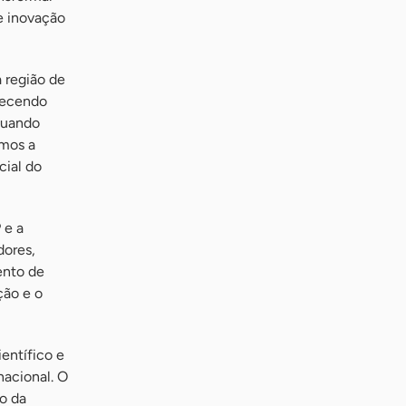
e inovação
 região de
recendo
Quando
emos a
cial do
 e a
dores,
ento de
ção e o
entífico e
nacional. O
o da