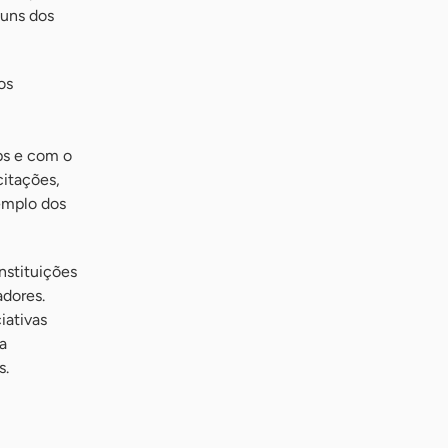
guns dos
os
m
ps e com o
citações,
emplo dos
nstituições
dores.
iativas
a
s.