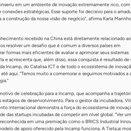
 inseriu em um ambiente de inovação extremamente rico, com
e conexões estratégicas. Esse suporte foi decisivo para o ama
a a construção da nossa visão de negócio”, afirma Karla Marinh
hecimento recebido na China está diretamente relacionado ao
os resolver um desafio que é comum a diversos países em
r formas mais eficientes de avaliar e aprimorar seus sistemas
rla e acrescenta que, além disso, essa conquista é resultado de
 da Incamp, do Catalisa ICT e de todo o ecossistema de inovaçã
 até aqui. “Temos muito a comemorar e seguimos motivados a a
ia.”
 motivo de celebração para a Incamp, que acompanha a trajetóri
s estágios de desenvolvimento. Para o gestor da incubadora, Vit
to internacional demonstra a força do ecossistema de inovaç
ade das startups incubadas de competir em nível global. “Ver 
 reconhecida em uma premiação como o BRICS Industrial Innov
odelo de apoio oferecido pela Incamp funciona. A Tieta.ai mos