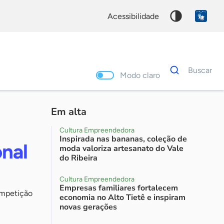
acessibilidade
Dados
Buscar
para
Modo claro
busca
Palavra
chave
Em alta
Cultura Empreendedora
Inspirada nas bananas, coleção de
nal
moda valoriza artesanato do Vale
do Ribeira
Cultura Empreendedora
Empresas familiares fortalecem
ompetição
economia no Alto Tietê e inspiram
novas gerações