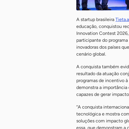
A startup brasileira
Tieta.a
educação, conquistou rec
Innovation Contest 2026,
participante do programa 
inovadoras dos países que
cenário global.
A conquista também evide
resultado da atuação con
programas de incentivo à
demonstra a importância 
capazes de gerar impacto
“A conquista internacional
tecnológica e mostra co
soluções com impacto glo
essa, que demonstram a 