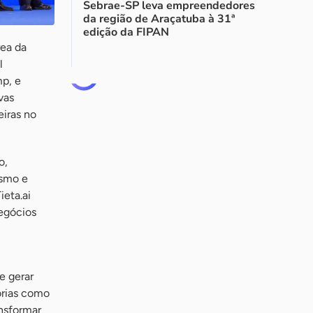
Sebrae-SP leva empreendedores
da região de Araçatuba à 31ª
edição da FIPAN
rea da
l
mp, e
vas
eiras no
o,
ismo e
eta.ai
egócios
e gerar
órias como
nsformar