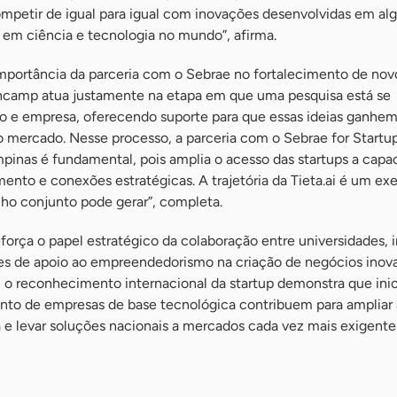
mpetir de igual para igual com inovações desenvolvidas em al
 em ciência e tecnologia no mundo”, afirma.
mportância da parceria com o Sebrae no fortalecimento de nov
Incamp atua justamente na etapa em que uma pesquisa está se
 e empresa, oferecendo suporte para que essas ideias ganhe
mercado. Nesse processo, a parceria com o Sebrae for Startu
mpinas é fundamental, pois amplia o acesso das startups a capa
ento e conexões estratégicas. A trajetória da Tieta.ai é um ex
lho conjunto pode gerar”, completa.
eforça o papel estratégico da colaboração entre universidades, i
s de apoio ao empreendedorismo na criação de negócios inova
 o reconhecimento internacional da startup demonstra que inic
nto de empresas de base tecnológica contribuem para ampliar 
a e levar soluções nacionais a mercados cada vez mais exigente