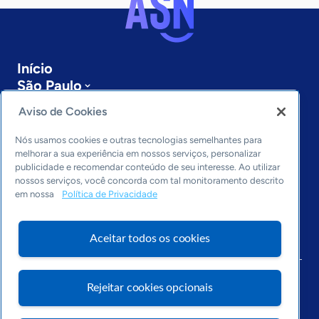
Início
São Paulo
Sobre a ASN
Aviso de Cookies
Últimas notícias
Entre em contato
Nós usamos cookies e outras tecnologias semelhantes para
Editorias
melhorar a sua experiência em nossos serviços, personalizar
publicidade e recomendar conteúdo de seu interesse. Ao utilizar
Economia & Política
nossos serviços, você concorda com tal monitoramento descrito
em nossa
Política de Privacidade
Inovação & Tecnologia
Cultura empreendedora
Dados
Aceitar todos os cookies
Arquivo
Rejeitar cookies opcionais