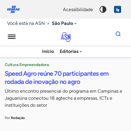
Fale
Acessibilidade
conosco
0
acessibilidade
9
São Paulo
Você está na ASN
Dados
para
busca
Agência
Início
Editorias
Palavra
Sebrae
chave
de
Cultura Empreendedora
Speed Agro reúne 70 participantes em
Notícias
rodada de inovação no agro
Último encontro presencial do programa em Campinas e
Jaguariúna conectou 18 agtechs a empresas, ICTs e
instituições do setor
Por
Redação