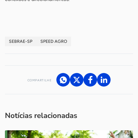
-
SEBRAE-SP
SPEED AGRO
COMPARTILHE
Acesse nossos canais de atendimento
Ficou com alguma dúvida?
.
Se
você é um profissional da imprensa, entre em contato pelo
imprensa@sebrae.com.br
fale com a ASN em cada UF
ou
Notícias relacionadas