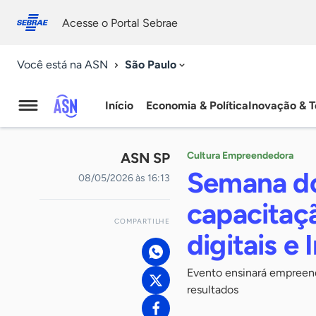
Fale
Acessibilidade
conosco
0
Acesse o Portal Sebrae
9
São Paulo
Você está na ASN
Início
Economia & Política
Inovação & T
Agência
Sebrae
ASN SP
Cultura Empreendedora
de
Semana do
08/05/2026 às 16:13
Notícias
capacitaç
COMPARTILHE
digitais e
Evento ensinará empreende
resultados