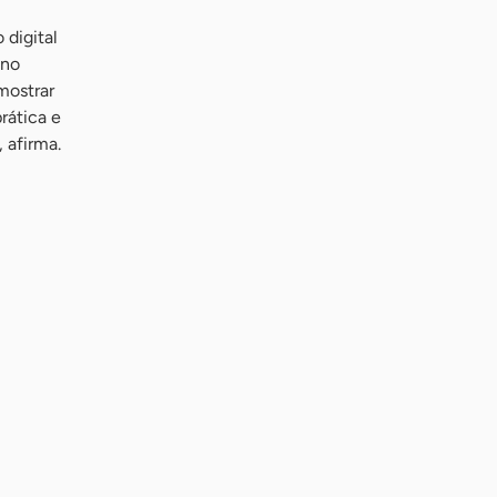
 digital
 no
mostrar
rática e
 afirma.