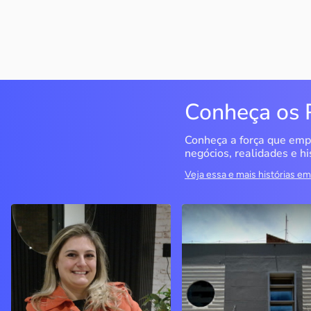
Conheça os 
Conheça a força que emp
negócios, realidades e hi
Veja essa e mais histórias 
Delucci
Infoecia Software
Ltda
Bento Gonçalves / RS
Londrina / PR
Sem saber muito sobre
empreendedorismo, o casal
Com mais de 20 anos de
contou com o Sebrae para
mercado, o empresário
aprender tudo sobre o
contou com o Sebrae para
assunto, colocar o negócio