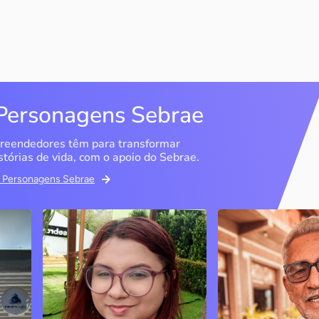
Personagens Sebrae
reendedores têm para transformar
stórias de vida, com o apoio do Sebrae.
em Personagens Sebrae
Memória Ancestral
Espedito Selei
São Luís / MA
Nova Olinda / CE
Ao lado da irmã e com o
Peças criadas pelo
apoio do Sebrae, a Memória
cearense já foram
Ancestral utiliza inteligência
apresentadas em fi
artificial com o objetivo de
novelas, desfiles d
 o
melhorar a qualidade de vida
até em exposições