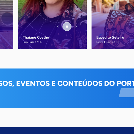
de pessoas com a doença
internacionais
Thaiane Coelho
Espedito Seleiro
Saiba mais
Saiba mais
São Luís / MA
Nova Olinda / CE
SOS, EVENTOS E CONTEÚDOS DO PORT