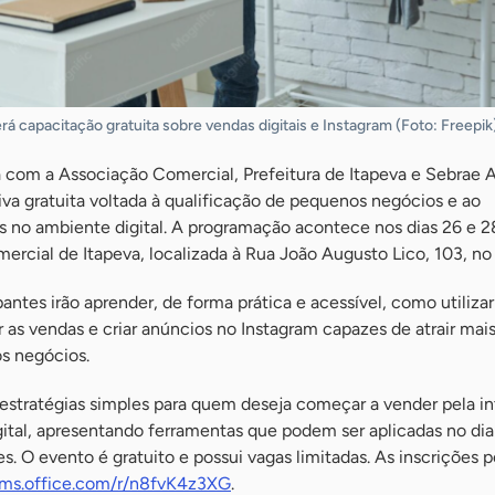
á capacitação gratuita sobre vendas digitais e Instagram (Foto: Freepik
 com a Associação Comercial, Prefeitura de Itapeva e Sebrae A
tiva gratuita voltada à qualificação de pequenos negócios e ao
s no ambiente digital. A programação acontece nos dias 26 e 2
ercial de Itapeva, localizada à Rua João Augusto Lico, 103, no
antes irão aprender, de forma prática e acessível, como utilizar
 as vendas e criar anúncios no Instagram capazes de atrair mais
os negócios.
 estratégias simples para quem deseja começar a vender pela in
ital, apresentando ferramentas que podem ser aplicadas no dia 
 O evento é gratuito e possui vagas limitadas. As inscrições 
orms.office.com/r/n8fvK4z3XG
.