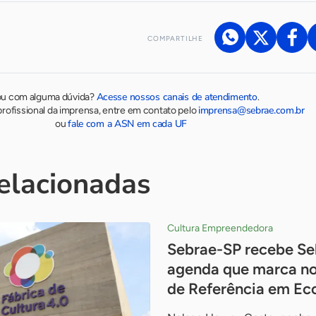
COMPARTILHE
Acesse nossos canais de atendimento
ou com alguma dúvida?
.
imprensa@sebrae.com.br
rofissional da imprensa, entre em contato pelo
fale com a ASN em cada UF
ou
relacionadas
Cultura Empreendedora
Sebrae-SP recebe Se
agenda que marca no
de Referência em Ec