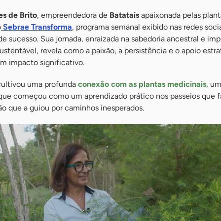
es de Brito
, empreendedora de
Batatais
apaixonada pelas plant
o
Sebrae Transforma
, programa semanal exibido nas redes soci
e sucesso. Sua jornada, enraizada na sabedoria ancestral e im
ustentável, revela como a paixão, a persistência e o apoio estr
 impacto significativo.
 cultivou uma profunda
conexão com as plantas medicinais
, u
 que começou como um aprendizado prático nos passeios que f
ão que a guiou por caminhos inesperados.