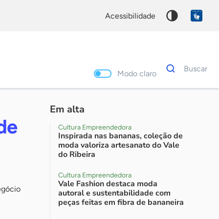
acessibilidade
Dados
Buscar
para
Modo claro
busca
Palavra
chave
Em alta
de
Cultura Empreendedora
Inspirada nas bananas, coleção de
moda valoriza artesanato do Vale
do Ribeira
Cultura Empreendedora
Vale Fashion destaca moda
egócio
autoral e sustentabilidade com
peças feitas em fibra de bananeira