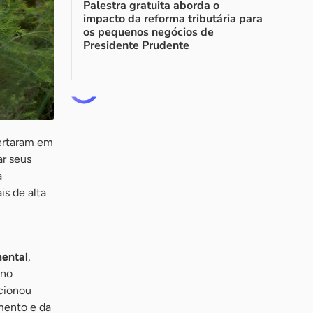
Palestra gratuita aborda o
impacto da reforma tributária para
os pequenos negócios de
Presidente Prudente
rtaram em
ar seus
a
s de alta
mental
,
 no
cionou
mento e da