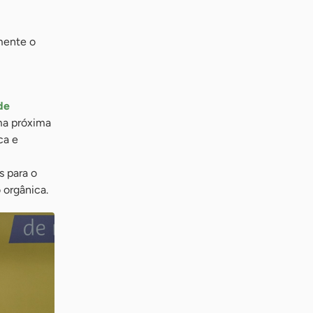
lmente o
de
ma próxima
ca e
s para o
 orgânica.