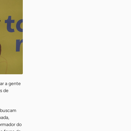
ar a gente
as de
 buscam
nada,
formador do