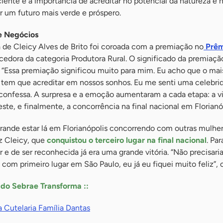
nte e a importância de acreditar no potencial da natureza e n
r um futuro mais verde e próspero.
e Negócios
de Cleicy Alves de Brito foi coroada com a premiação no
Prêm
cedora da categoria Produtora Rural. O significado da premiaçã
. “Essa premiação significou muito para mim. Eu acho que o mai
 tem que acreditar em nossos sonhos. Eu me senti uma celebri
confessa. A surpresa e a emoção aumentaram a cada etapa: a v
ste, e finalmente, a concorrência na final nacional em Florianó
ande estar lá em Florianópolis concorrendo com outras mulhe
z Cleicy, que
conquistou o terceiro lugar na final nacional
. Par
r e de ser reconhecida já era uma grande vitória. “Não precisari
ó com primeiro lugar em São Paulo, eu já eu fiquei muito feliz”, 
s do Sebrae Transforma ::
da Cutelaria Família Dantas