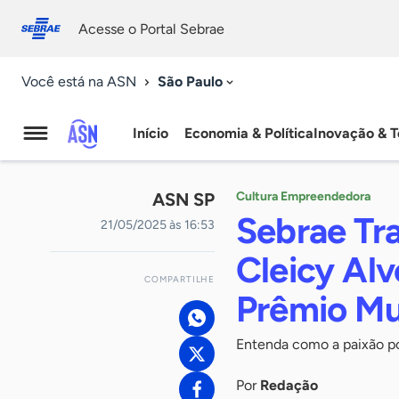
Fale
Acessibilidade
conosco
0
Acesse o Portal Sebrae
9
São Paulo
Você está na ASN
Início
Economia & Política
Inovação & T
Agência
Sebrae
ASN SP
Cultura Empreendedora
de
Sebrae Tra
21/05/2025 às 16:53
Notícias
Cleicy Alv
COMPARTILHE
Prêmio Mu
Entenda como a paixão por
Por
Redação