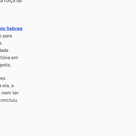
a força da
io Sebrae
o para
s
dade
itória em
polis.
res
a ela, a
a nem ter
concluiu.