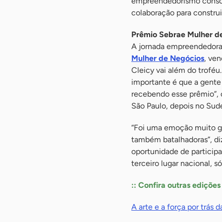
empreendedorismo conscie
colaboração para construi
Prêmio Sebrae Mulher d
A jornada empreendedora 
Mulher de Negócios
, ven
Cleicy vai além do troféu
importante é que a gente
recebendo esse prêmio”, 
São Paulo, depois no Sude
“Foi uma emoção muito gr
também batalhadoras”, di
oportunidade de participa
terceiro lugar nacional, s
:: Confira outras ediçõe
A arte e a força por trás 