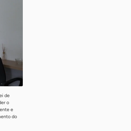
ei de
der o
mente e
mento do