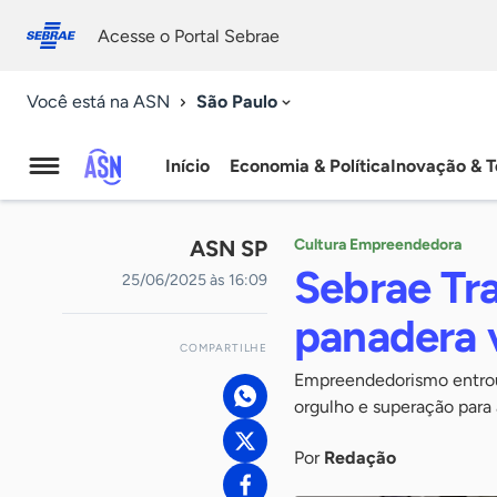
Fale
Acessibilidade
conosco
0
Acesse o Portal Sebrae
9
São Paulo
Você está na ASN
Início
Economia & Política
Inovação & T
Agência
Sebrae
ASN SP
Cultura Empreendedora
de
Sebrae Tra
25/06/2025 às 16:09
Notícias
panadera 
COMPARTILHE
Empreendedorismo entrou 
orgulho e superação para 
Por
Redação