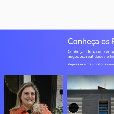
Conheça os 
Conheça a força que emp
negócios, realidades e hi
Veja essa e mais histórias 
Delucci
Infoecia Software
Ltda
Bento Gonçalves / RS
Londrina / PR
Sem saber muito sobre
empreendedorismo, o casal
Com mais de 20 anos de
contou com o Sebrae para
mercado, o empresário
aprender tudo sobre o
contou com o Sebrae para
assunto, colocar o negócio