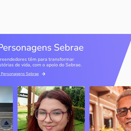
Personagens Sebrae
reendedores têm para transformar
stórias de vida, com o apoio do Sebrae.
em Personagens Sebrae
Memória Ancestral
Espedito Selei
São Luís / MA
Nova Olinda / CE
Ao lado da irmã e com o
Peças criadas pelo
apoio do Sebrae, a Memória
cearense já foram
Ancestral utiliza inteligência
apresentadas em fi
artificial com o objetivo de
novelas, desfiles d
 o
melhorar a qualidade de vida
até em exposições