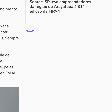
Sebrae-SP leva empreendedores
da região de Araçatuba à 31ª
encimento
edição da FIPAN
xar a
ntar.
aís. Sempre
mia de
ma
e, pelas
r. Foi aí