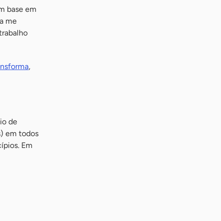
om base em
 a me
trabalho
ansforma
,
io de
) em todos
cípios. Em