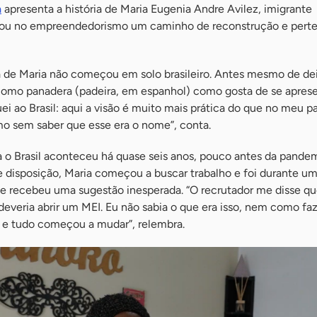
a
apresenta a história de Maria Eugenia Andre Avilez, imigrante
rou no empreendedorismo um caminho de reconstrução e pert
de Maria não começou em solo brasileiro. Antes mesmo de dei
 como panadera (padeira, em espanhol) como gosta de se aprese
i ao Brasil: aqui a visão é muito mais prática do que no meu p
o sem saber que esse era o nome”, conta.
a o Brasil aconteceu há quase seis anos, pouco antes da pande
disposição, Maria começou a buscar trabalho e foi durante u
e recebeu uma sugestão inesperada. “O recrutador me disse qu
deveria abrir um MEI. Eu não sabia o que era isso, nem como faze
 e tudo começou a mudar”, relembra.