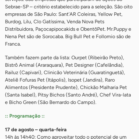
Sebrae-SP – critério estabelecido para a seleção. São oito
empresas de São Paulo: Sant’AR Coleiras, Yellow Pet,
Burdog, Lilu, Clo Gatíssima, Venda Nova Pets
Distribuidora, Paçocapipocakids e ObentōPet. Mr.Puppy e
Nena Pet são de Sorocaba. Big Bull Pet e Follomio são de
Franca.
Também fazem parte da lista: Ourpet (Ribeirão Preto),
Bistrô Animal (Araraquara), Pet Designer (Cafelândia),
Railuz (Capivari), Clinicão Veterinária (Guaratinguetá),
Ateliê Fofuras Pet (Itápolis), Isopet (Jandira), Raro
Alimentos (Presidente Prudente), Chickão Malharia Pet
(Santa Isabel), Pitsy Bichos (Santo André), Chef Vira-lata
e Bicho Green (São Bernardo do Campo).
:: Programação ::
17 de agosto – quarta-feira
14h às 14h40: Como aproveitar todo o potencial de um