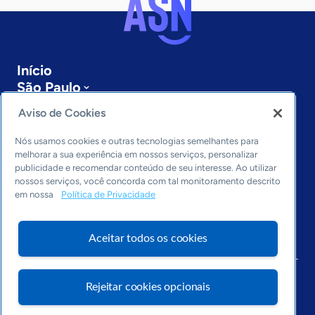
Início
São Paulo
Sobre a ASN
Aviso de Cookies
Últimas notícias
Entre em contato
Nós usamos cookies e outras tecnologias semelhantes para
Editorias
melhorar a sua experiência em nossos serviços, personalizar
publicidade e recomendar conteúdo de seu interesse. Ao utilizar
Economia & Política
nossos serviços, você concorda com tal monitoramento descrito
em nossa
Política de Privacidade
Inovação & Tecnologia
Cultura empreendedora
Dados
Aceitar todos os cookies
Arquivo
Rejeitar cookies opcionais