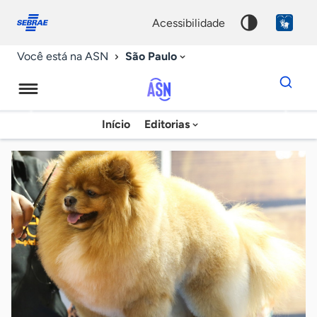
Fale
Acessibilidade
conosco
0
acessibilidade
9
São Paulo
Você está na ASN
Dados
para
busca
Agência
Início
Editorias
Palavra
Sebrae
chave
de
Notícias