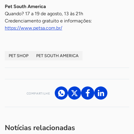
Pet South America
Quando? 17 a 19 de agosto, 13 às 21h
Credenciamento gratuito e informações:
https://www.petsa.com.br/
PET SHOP
PET SOUTH AMERICA
COMPARTILHE
Acesse nossos canais de atendimento
Ficou com alguma dúvida?
.
Se
você é um profissional da imprensa, entre em contato pelo
imprensa@sebrae.com.br
fale com a ASN em cada UF
ou
Notícias relacionadas