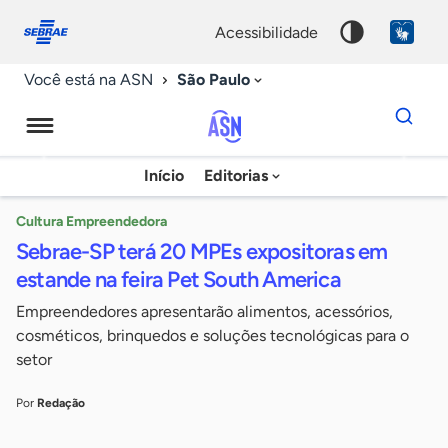
Fale
Acessibilidade
conosco
0
acessibilidade
9
São Paulo
Você está na ASN
Dados
para
busca
Agência
Início
Editorias
Palavra
Sebrae
chave
de
Cultura Empreendedora
Sebrae-SP terá 20 MPEs expositoras em
Notícias
estande na feira Pet South America
Empreendedores apresentarão alimentos, acessórios,
cosméticos, brinquedos e soluções tecnológicas para o
setor
Por
Redação