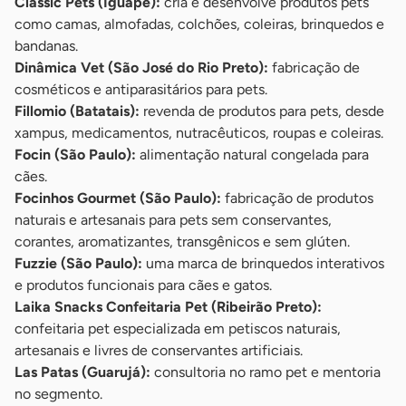
Classic Pets (Iguape):
cria e desenvolve produtos pets
como camas, almofadas, colchões, coleiras, brinquedos e
bandanas.
Dinâmica Vet (São José do Rio Preto):
fabricação de
cosméticos e antiparasitários para pets.
Fillomio (Batatais):
revenda de produtos para pets, desde
xampus, medicamentos, nutracêuticos, roupas e coleiras.
Focin (São Paulo):
alimentação natural congelada para
cães.
Focinhos Gourmet (São Paulo):
fabricação de produtos
naturais e artesanais para pets sem conservantes,
corantes, aromatizantes, transgênicos e sem glúten.
Fuzzie (São Paulo):
uma marca de brinquedos interativos
e produtos funcionais para cães e gatos.
Laika Snacks Confeitaria Pet (Ribeirão Preto):
confeitaria pet especializada em petiscos naturais,
artesanais e livres de conservantes artificiais.
Las Patas (Guarujá):
consultoria no ramo pet e mentoria
no segmento.