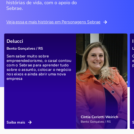
histórias de vida, com o apoio do
Sebrae.
Veja essa e mais histórias em Personagens Sebrae
Delucci
Bento Gonçalves / RS
L
Sem saber muito sobre
empreendedorismo, o casal contou
com o Sebrae para aprender tudo
sobre o assunto, colocar o negócio
nos eixos e ainda abrir uma nova
empresa
Cíntia Ceriotti Weirich
Bento Gonçalves / RS
Saiba mais