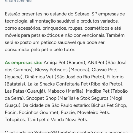
South America
Estarão presentes no estande do Sebrae-SP empresas de
tecnologia, alimentação saudável e produtos variados,
como acessórios, brinquedos, roupas, cosméticos e até
móveis para pets exóticos e não convencionais. Também
será exposto um petisco saudável que pode ser
consumidor pelo pet e pelo tutor.
As empresas são:
Amiga Pet (Barueri), AN4Pet (São José
dos Campos), Blessy Petiscos (Mococa), Classic Pets
(Iguape), Dinâmica Vet (São José do Rio Preto), Fillomio
(Batatais), Laika Snacks Confeitaria Pet (Ribeirão Preto),
Las Patas (Guarujá), Mabeco (Marília), Madiba Pet (Taboão
da Serra), Snoopet Shop (Marília) e Stok Seguros (Mogi
Guaçu). Da cidade de São Paulo estarão: Bichus Pet Shop,
Focin, Focinhos Gourmet, Fuzzie, Moveleiro Pets,
Totopitos, Tshirtpet e Venda Nova Pets.
O estande do Sebrae-SP também contará com a presença