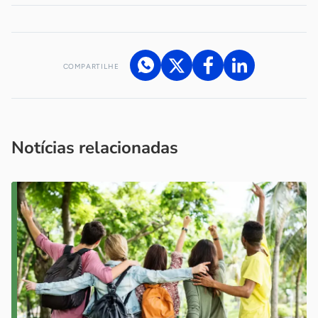
COMPARTILHE
Acesse nossos canais de atendimento
Ficou com alguma dúvida?
.
Se
você é um profissional da imprensa, entre em contato pelo
imprensa@sebrae.com.br
fale com a ASN em cada UF
ou
Notícias relacionadas