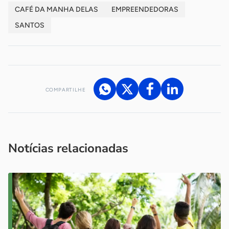
CAFÉ DA MANHA DELAS
EMPREENDEDORAS
SANTOS
COMPARTILHE
Acesse nossos canais de atendimento
Ficou com alguma dúvida?
.
Se
você é um profissional da imprensa, entre em contato pelo
imprensa@sebrae.com.br
fale com a ASN em cada UF
ou
Notícias relacionadas