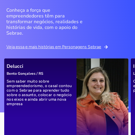
Conheça a força que
empreendedores têm para
transformar negócios, realidades e
histórias de vida, com o apoio do
Sebrae.
Veja essa e mais histórias em Personagens Sebrae
Delucci
Bento Gonçalves / RS
L
Sem saber muito sobre
empreendedorismo, o casal contou
com o Sebrae para aprender tudo
sobre o assunto, colocar o negócio
nos eixos e ainda abrir uma nova
empresa