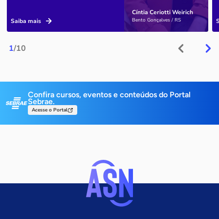
Cíntia Ceriotti Weirich
Bento Gonçalves / RS
Saiba mais
1
/10
Confira cursos, eventos e conteúdos do Portal
Sebrae.
Acesse o Portal