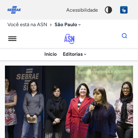
Fale
Acessibilidade
conosco
0
acessibilidade
9
São Paulo
Você está na ASN
Dados
para
busca
Agência
Início
Editorias
Palavra
Sebrae
chave
de
Notícias