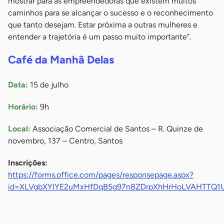
mostrar para as empreendedoras que existem muitos
caminhos para se alcançar o sucesso e o reconhecimento
que tanto desejam. Estar próxima a outras mulheres e
entender a trajetória é um passo muito importante”.
Café da Manhã Delas
Data:
15 de julho
Horário:
9h
Local:
Associação Comercial de Santos – R. Quinze de
novembro, 137 – Centro, Santos
Inscrições:
https://forms.office.com/pages/responsepage.aspx?
id=XLVgbXYlYE2uMxHfDqB5g97n8ZDrpXhHrHoLVAHTTQ