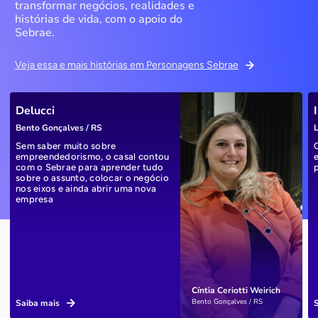
transformar negócios, realidades e
histórias de vida, com o apoio do
Sebrae.
Veja essa e mais histórias em Personagens Sebrae
Delucci
Bento Gonçalves / RS
L
Sem saber muito sobre
empreendedorismo, o casal contou
com o Sebrae para aprender tudo
sobre o assunto, colocar o negócio
nos eixos e ainda abrir uma nova
empresa
Cíntia Ceriotti Weirich
Bento Gonçalves / RS
Saiba mais