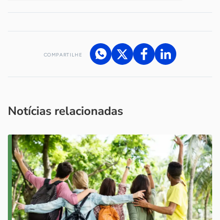
COMPARTILHE
Acesse nossos canais de atendimento
Ficou com alguma dúvida?
.
Se
você é um profissional da imprensa, entre em contato pelo
imprensa@sebrae.com.br
fale com a ASN em cada UF
ou
Notícias relacionadas