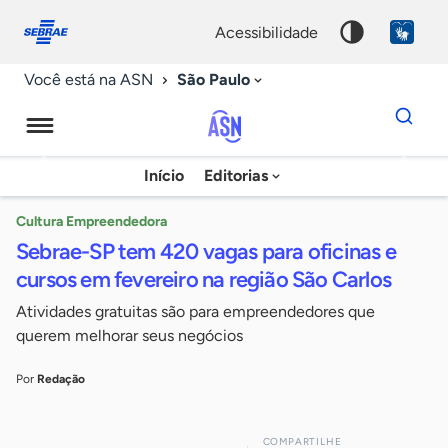
Fale
Acessibilidade
conosco
0
acessibilidade
9
São Paulo
Você está na ASN
Dados
para
busca
Agência
Início
Editorias
Palavra
Sebrae
chave
de
Cultura Empreendedora
Sebrae-SP tem 420 vagas para oficinas e
Notícias
cursos em fevereiro na região São Carlos
Atividades gratuitas são para empreendedores que
querem melhorar seus negócios
Por
Redação
COMPARTILHE