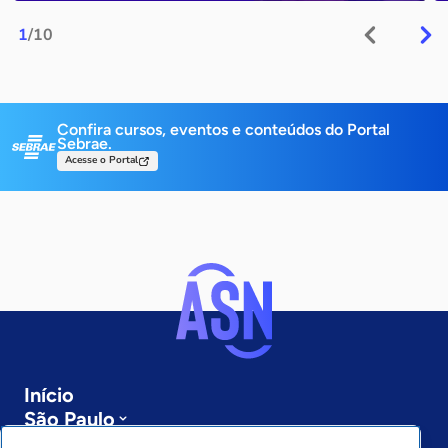
1
/10
Confira cursos, eventos e conteúdos do Portal
Sebrae.
Acesse o Portal
Início
São Paulo
Sobre a ASN