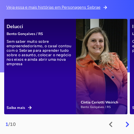
Veja essa e mais histórias em Personagens Sebrae
Delucci
Bento Gonçalves / RS
L
Sem saber muito sobre
empreendedorismo, o casal contou
com o Sebrae para aprender tudo
sobre o assunto, colocar o negócio
nos eixos e ainda abrir uma nova
empresa
Cíntia Ceriotti Weirich
Bento Gonçalves / RS
Saiba mais
1
/10