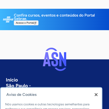
Confira cursos, eventos e conteúdos do Portal
Sebrae.
Acesse o Portal
Início
São Paulo
Sobre a ASN
Aviso de Cookies
Últimas notícias
Entre em contato
Nós usamos cookies e outras tecnologias semelhantes para
melhorar a sua experiência em nossos serviços, personalizar