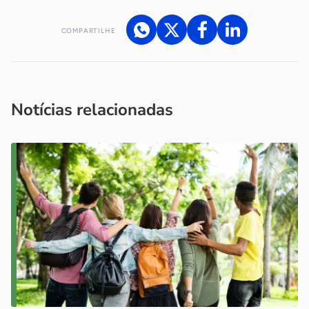
COMPARTILHE
Acesse nossos canais de atendimento
Ficou com alguma dúvida?
.
Se
você é um profissional da imprensa, entre em contato pelo
imprensa@sebrae.com.br
fale com a ASN em cada UF
ou
Notícias relacionadas