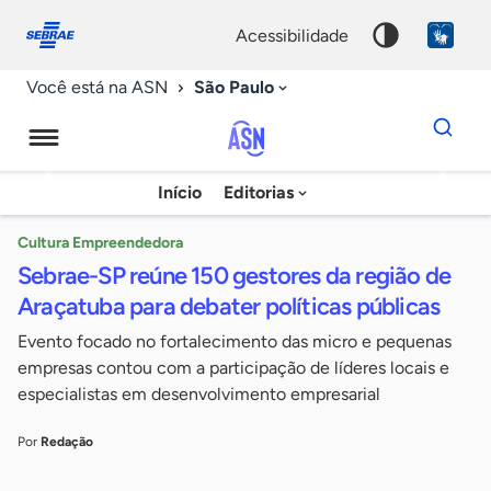
Fale
Acessibilidade
conosco
0
acessibilidade
9
São Paulo
Você está na ASN
Dados
para
busca
Agência
Início
Editorias
Palavra
Sebrae
chave
de
Cultura Empreendedora
Sebrae-SP reúne 150 gestores da região de
Notícias
Araçatuba para debater políticas públicas
Evento focado no fortalecimento das micro e pequenas
empresas contou com a participação de líderes locais e
especialistas em desenvolvimento empresarial
Por
Redação