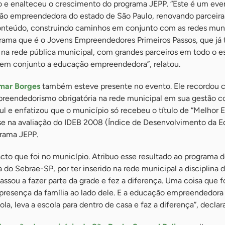
 e enalteceu o crescimento do programa JEPP. “Este é um eve
ão empreendedora do estado de São Paulo, renovando parceir
onteúdo, construindo caminhos em conjunto com as redes muni
rama que é o Jovens Empreendedores Primeiros Passos, que já
 na rede pública municipal, com grandes parceiros em todo o e
 em conjunto a educação empreendedora”, relatou.
amar Borges
também esteve presente no evento. Ele recordou
mpreendedorismo obrigatória na rede municipal em sua gestão 
ul e enfatizou que o município só recebeu o título de “Melhor
ase na avaliação do IDEB 2008 (Índice de Desenvolvimento da 
grama JEPP.
to que foi no município. Atribuo esse resultado ao programa 
o Sebrae-SP, por ter inserido na rede municipal a disciplina 
sou a fazer parte da grade e fez a diferença. Uma coisa que f
presença da família ao lado dele. E a educação empreendedora 
ola, leva a escola para dentro de casa e faz a diferença”, declar