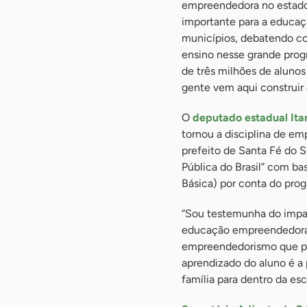
empreendedora no estado
importante para a educaç
municípios, debatendo c
ensino nesse grande prog
de três milhões de alunos
gente vem aqui construir
O
deputado estadual It
tornou a disciplina de e
prefeito de Santa Fé do S
Pública do Brasil” com b
Básica) por conta do pro
“Sou testemunha do impac
educação empreendedora d
empreendedorismo que pas
aprendizado do aluno é a 
família para dentro da esc