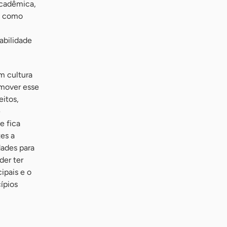
acadêmica,
m como
abilidade
m cultura
omover esse
eitos,
e
e fica
es a
dades para
der ter
ipais e o
ípios