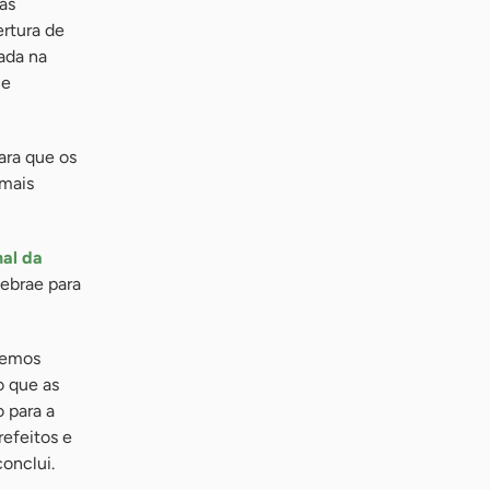
as
rtura de
ada na
 e
ara que os
 mais
nal da
ebrae para
remos
o que as
 para a
refeitos e
onclui.