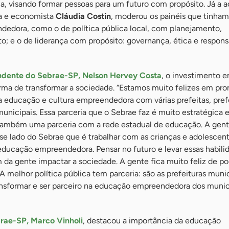
ça, visando formar pessoas para um futuro com propósito. Já a 
ra e economista
Cláudia Costin
, moderou os painéis que tinha
edora, como o de política pública local, com planejamento,
o; e o de liderança com propósito: governança, ética e respons
ndente do Sebrae-SP, Nelson Hervey Costa
, o investimento e
a de transformar a sociedade. “Estamos muito felizes em pr
 a educação e cultura empreendedora com várias prefeitas, pref
municipais. Essa parceria que o Sebrae faz é muito estratégica 
ambém uma parceria com a rede estadual de educação. A gent
se lado do Sebrae que é trabalhar com as crianças e adolescent
educação empreendedora. Pensar no futuro e levar essas habili
da gente impactar a sociedade. A gente fica muito feliz de po
 melhor política pública tem parceria: são as prefeituras munic
nsformar e ser parceiro na educação empreendedora dos munic
brae-SP, Marco Vinholi
, destacou a importância da educação