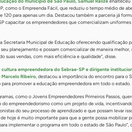
ducação do município de São Paulo, Samuel Ralize
enalteceu 
P, como o Empreenda Fácil, que reduziu o tempo médio de abe
de 120 para apenas um dia. Destacou também a parceria já form
SP capacitar os empreendedores que comercializam uniformes
a Secretaria Municipal de Educação oferecendo qualificação p
o, seu planejamento e possam comercializar de maneira melhor,
do suas vendas, com mais eficiência e qualidade”, disse.
cultura empreendedora do Sebrae-SP e dirigente institucio
 Marcelo Ribeiro,
destacou a importância do encontro para o S
o para promover a educação empreendedora em todo o estado.
ogramas, como o Jovens Empreendedores Primeiros Passos, que
ro do empreendedorismo como um projeto de vida, incentivand
onistas do seu processo de aprendizado e que possam levar isso
de hoje é muito importante para que a gente possa mobilizar p
para implementar o programa em todo o estado de São Paulo”, c