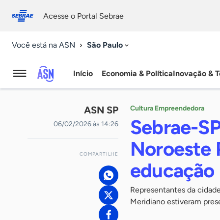
Fale
Acessibilidade
conosco
0
Acesse o Portal Sebrae
9
São Paulo
Você está na ASN
Início
Economia & Política
Inovação & T
Agência
Sebrae
ASN SP
Cultura Empreendedora
de
Sebrae-SP
06/02/2026 às 14:26
Notícias
Noroeste 
COMPARTILHE
educação 
Representantes da cidade
Meridiano estiveram pres