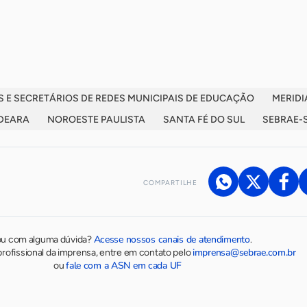
 E SECRETÁRIOS DE REDES MUNICIPAIS DE EDUCAÇÃO
MERID
DEARA
NOROESTE PAULISTA
SANTA FÉ DO SUL
SEBRAE-
COMPARTILHE
Acesse nossos canais de atendimento
ou com alguma dúvida?
.
imprensa@sebrae.com.br
rofissional da imprensa, entre em contato pelo
fale com a ASN em cada UF
ou