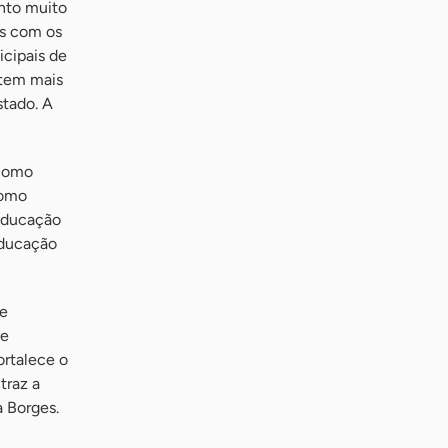
nto muito
as com os
cipais de
 tem mais
stado. A
 como
como
 Educação
Educação
de
de
ortalece o
traz a
a Borges.