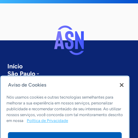
Início
São Paulo
Sobre a ASN
Aviso de Cookies
Últimas notícias
Entre em contato
Nós usamos cookies e outras tecnologias semelhantes para
Editorias
melhorar a sua experiência em nossos serviços, personalizar
publicidade e recomendar conteúdo de seu interesse. Ao utilizar
Economia & Política
nossos serviços, você concorda com tal monitoramento descrito
em nossa
Política de Privacidade
Inovação & Tecnologia
Cultura empreendedora
Dados