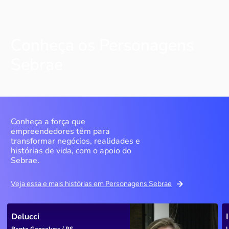
Conheça os Personagens
Sebrae
Conheça a força que
empreendedores têm para
transformar negócios, realidades e
histórias de vida, com o apoio do
Sebrae.
Veja essa e mais histórias em Personagens Sebrae
Delucci