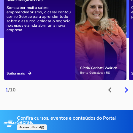
Bento Gonçalves / RS
L
Sem saber muito sobre
empreendedorismo, o casal contou
com o Sebrae para aprender tudo
sobre o assunto, colocar o negócio
nos eixos e ainda abrir uma nova
empresa
Cíntia Ceriotti Weirich
Bento Gonçalves / RS
Saiba mais
1
/10
Confira cursos, eventos e conteúdos do Portal
Sebrae.
Acesse o Portal