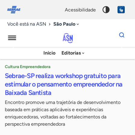
Fale
Acessibilidade
conosco
0
acessibilidade
9
São Paulo
Você está na ASN
Dados
para
busca
Agência
Início
Editorias
Palavra
Sebrae
chave
de
Cultura Empreendedora
Sebrae-SP realiza workshop gratuito para
Notícias
estimular o pensamento empreendedor na
Baixada Santista
Encontro promove uma trajetória de desenvolvimento
baseada em práticas aplicáveis e experiências
enriquecedoras, voltadas ao fortalecimentos da
perspectiva empreendedora