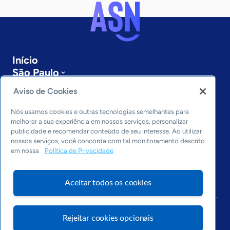
Início
São Paulo
Sobre a ASN
Aviso de Cookies
Últimas notícias
Entre em contato
Nós usamos cookies e outras tecnologias semelhantes para
Editorias
melhorar a sua experiência em nossos serviços, personalizar
publicidade e recomendar conteúdo de seu interesse. Ao utilizar
Economia & Política
nossos serviços, você concorda com tal monitoramento descrito
em nossa
Política de Privacidade
Inovação & Tecnologia
Cultura empreendedora
Dados
Aceitar todos os cookies
Arquivo
Rejeitar cookies opcionais