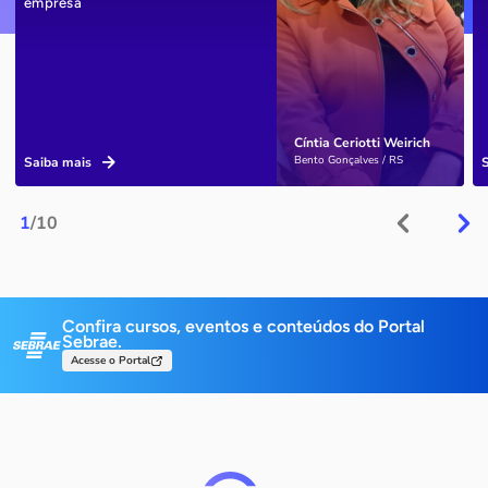
empresa
Cíntia Ceriotti Weirich
Bento Gonçalves / RS
Saiba mais
1
/10
Confira cursos, eventos e conteúdos do Portal
Sebrae.
Acesse o Portal