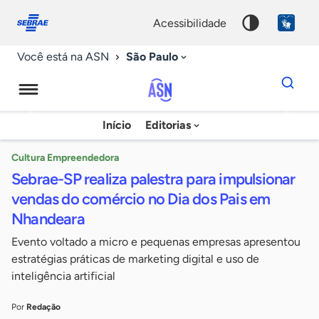
Fale
Acessibilidade
conosco
0
acessibilidade
9
São Paulo
Você está na ASN
Dados
para
busca
Agência
Início
Editorias
Palavra
Sebrae
chave
de
Cultura Empreendedora
Sebrae-SP realiza palestra para impulsionar
Notícias
vendas do comércio no Dia dos Pais em
Nhandeara
Evento voltado a micro e pequenas empresas apresentou
estratégias práticas de marketing digital e uso de
inteligência artificial
Por
Redação