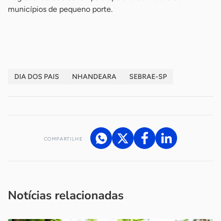
municípios de pequeno porte.
-
DIA DOS PAIS
NHANDEARA
SEBRAE-SP
COMPARTILHE
Acesse nossos canais de atendimento
Ficou com alguma dúvida?
.
Se
você é um profissional da imprensa, entre em contato pelo
imprensa@sebrae.com.br
fale com a ASN em cada UF
ou
Notícias relacionadas