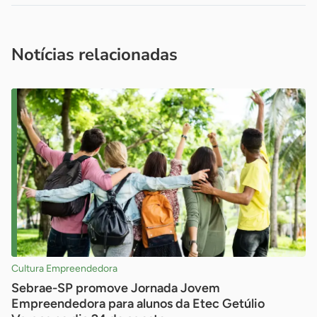
Acesse nossos canais de atendimento
Ficou com alguma dúvida?
.
Se
você é um profissional da imprensa, entre em contato pelo
imprensa@sebrae.com.br
fale com a ASN em cada UF
ou
Notícias relacionadas
Cultura Empreendedora
Sebrae-SP promove Jornada Jovem
Empreendedora para alunos da Etec Getúlio