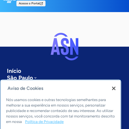
Acesse o Portal
Início
São Paulo
Sobre a ASN
Aviso de Cookies
Últimas notícias
Entre em contato
Nós usamos cookies e outras tecnologias semelhantes para
Editorias
melhorar a sua experiência em nossos serviços, personalizar
publicidade e recomendar conteúdo de seu interesse. Ao utilizar
Economia & Política
nossos serviços, você concorda com tal monitoramento descrito
em nossa
Política de Privacidade
Inovação & Tecnologia