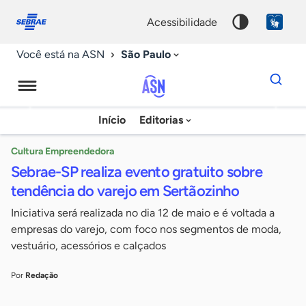
Fale
Acessibilidade
conosco
0
acessibilidade
9
São Paulo
Você está na ASN
Dados
para
busca
Agência
Início
Editorias
Palavra
Sebrae
chave
de
Cultura Empreendedora
Sebrae-SP realiza evento gratuito sobre
Notícias
tendência do varejo em Sertãozinho
Iniciativa será realizada no dia 12 de maio e é voltada a
empresas do varejo, com foco nos segmentos de moda,
vestuário, acessórios e calçados
Por
Redação