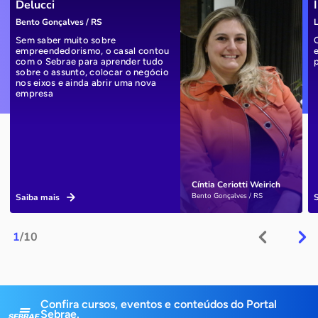
Delucci
Bento Gonçalves / RS
L
Sem saber muito sobre
empreendedorismo, o casal contou
com o Sebrae para aprender tudo
sobre o assunto, colocar o negócio
nos eixos e ainda abrir uma nova
empresa
Cíntia Ceriotti Weirich
Bento Gonçalves / RS
Saiba mais
1
/10
Confira cursos, eventos e conteúdos do Portal
Sebrae.