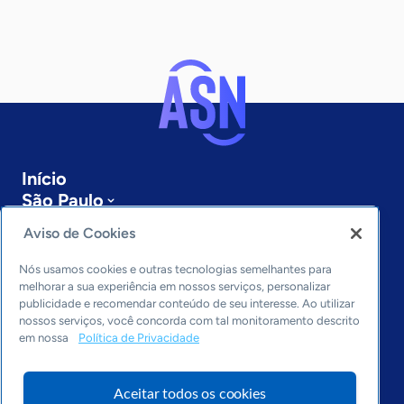
Início
São Paulo
Sobre a ASN
Aviso de Cookies
Últimas notícias
Entre em contato
Nós usamos cookies e outras tecnologias semelhantes para
Editorias
melhorar a sua experiência em nossos serviços, personalizar
publicidade e recomendar conteúdo de seu interesse. Ao utilizar
Economia & Política
nossos serviços, você concorda com tal monitoramento descrito
em nossa
Política de Privacidade
Inovação & Tecnologia
Cultura empreendedora
Dados
Aceitar todos os cookies