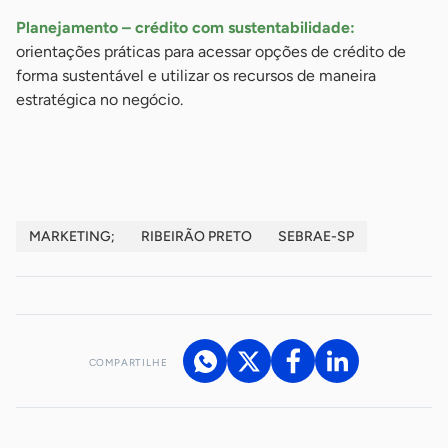
Planejamento – crédito com sustentabilidade:
orientações práticas para acessar opções de crédito de
forma sustentável e utilizar os recursos de maneira
estratégica no negócio.
-
MARKETING;
RIBEIRÃO PRETO
SEBRAE-SP
COMPARTILHE
Acesse nossos canais de atendimento
Ficou com alguma dúvida?
.
Se
você é um profissional da imprensa, entre em contato pelo