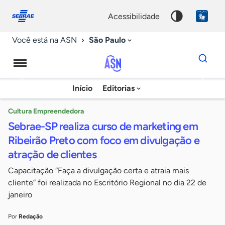
Fale
Acessibilidade
conosco
0
acessibilidade
9
São Paulo
Você está na ASN
Dados
para
busca
Agência
Início
Editorias
Palavra
Sebrae
chave
de
Cultura Empreendedora
Sebrae-SP realiza curso de marketing em
Notícias
Ribeirão Preto com foco em divulgação e
atração de clientes
Capacitação “Faça a divulgação certa e atraia mais
cliente” foi realizada no Escritório Regional no dia 22 de
janeiro
Por
Redação