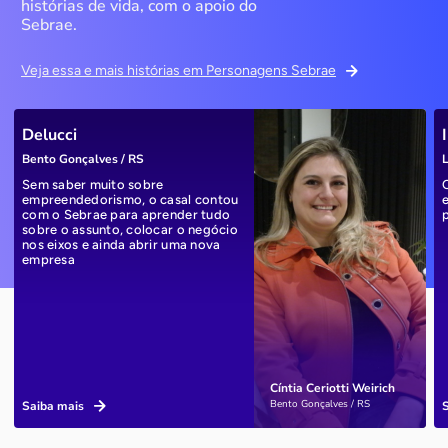
histórias de vida, com o apoio do
Sebrae.
Veja essa e mais histórias em Personagens Sebrae
Delucci
Bento Gonçalves / RS
L
Sem saber muito sobre
empreendedorismo, o casal contou
com o Sebrae para aprender tudo
sobre o assunto, colocar o negócio
nos eixos e ainda abrir uma nova
empresa
Cíntia Ceriotti Weirich
Bento Gonçalves / RS
Saiba mais