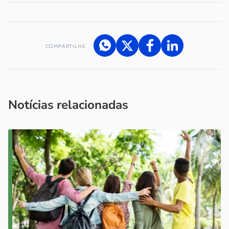
COMPARTILHE
Acesse nossos canais de atendimento
Ficou com alguma dúvida?
.
Se
você é um profissional da imprensa, entre em contato pelo
imprensa@sebrae.com.br
fale com a ASN em cada UF
ou
Notícias relacionadas