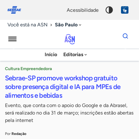
Fale
Acessibilidade
conosco
0
acessibilidade
9
São Paulo
Você está na ASN
Dados
para
busca
Agência
Início
Editorias
Palavra
Sebrae
chave
de
Cultura Empreendedora
Sebrae-SP promove workshop gratuito
Notícias
sobre presença digital e IA para MPEs de
alimentos e bebidas
Evento, que conta com o apoio do Google e da Abrasel,
será realizado no dia 31 de março; inscrições estão abertas
pela internet
Por
Redação