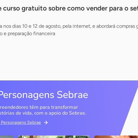
 curso gratuito sobre como vender para o se
a nos dias 10 e 12 de agosto, pela internet, e abordará compras
 e preparação financeira
Personagens Sebrae
reendedores têm para transformar
stórias de vida, com o apoio do Sebrae.
em Personagens Sebrae