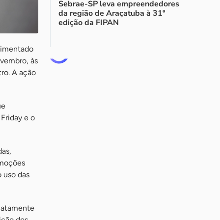
Sebrae-SP leva empreendedores
da região de Araçatuba à 31ª
edição da FIPAN
ovimentado
ovembro, às
ro. A ação
ue
Friday e o
das,
omoções
o uso das
diatamente
ição dos