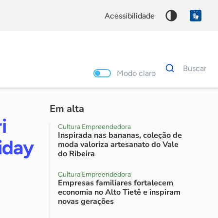
acessibilidade
Dados
Buscar
para
Modo claro
busca
Palavra
chave
Em alta
i
Cultura Empreendedora
Inspirada nas bananas, coleção de
iday
moda valoriza artesanato do Vale
do Ribeira
Cultura Empreendedora
Empresas familiares fortalecem
economia no Alto Tietê e inspiram
novas gerações