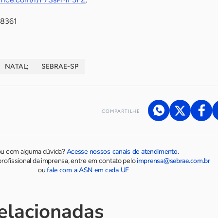
-8361
NATAL;
SEBRAE-SP
COMPARTILHE
Acesse nossos canais de atendimento
ou com alguma dúvida?
.
imprensa@sebrae.com.br
rofissional da imprensa, entre em contato pelo
fale com a ASN em cada UF
ou
relacionadas