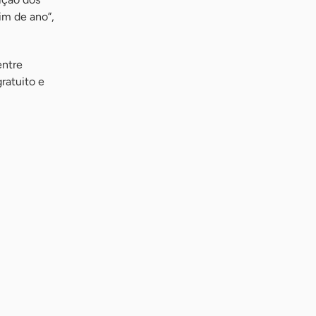
im de ano”,
entre
ratuito e