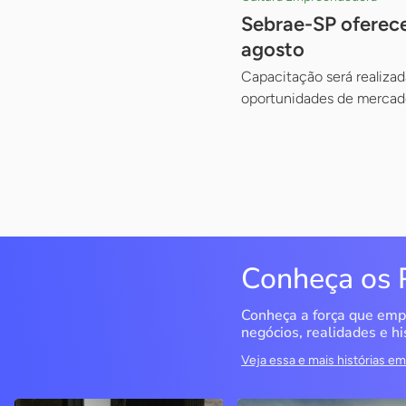
Sebrae-SP oferece
agosto
Capacitação será realizad
oportunidades de mercado
Conheça os 
Conheça a força que emp
negócios, realidades e hi
Veja essa e mais histórias 