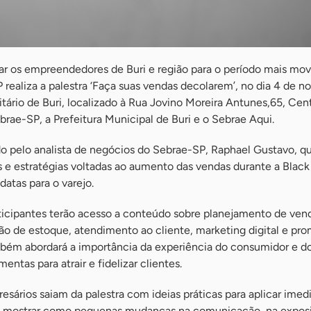
ar os empreendedores de Buri e região para o período mais m
realiza a palestra ‘Faça suas vendas decolarem’, no dia 4 de n
ário de Buri, localizado à Rua Jovino Moreira Antunes,65, Cent
brae-SP, a Prefeitura Municipal de Buri e o Sebrae Aqui.
o pelo analista de negócios do Sebrae-SP, Raphael Gustavo, q
 e estratégias voltadas ao aumento das vendas durante a Black 
datas para o varejo.
rticipantes terão acesso a conteúdo sobre planejamento de ven
ão de estoque, atendimento ao cliente, marketing digital e pr
mbém abordará a importância da experiência do consumidor e d
entas para atrair e fidelizar clientes.
esários saiam da palestra com ideias práticas para aplicar ime
 mostrar como pequenas mudanças na comunicação, na expos