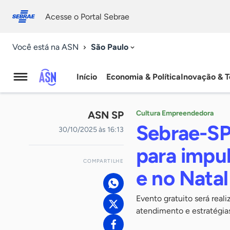
Fale
Acessibilidade
conosco
0
Acesse o Portal Sebrae
9
São Paulo
Você está na ASN
Início
Economia & Política
Inovação & T
Agência
Sebrae
ASN SP
Cultura Empreendedora
de
Sebrae-SP
30/10/2025 às 16:13
Notícias
para impul
COMPARTILHE
e no Natal
Evento gratuito será real
atendimento e estratégias