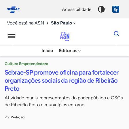
Fale
Acessibilidade
conosco
0
acessibilidade
9
São Paulo
Você está na ASN
Dados
para
busca
Agência
Início
Editorias
Palavra
Sebrae
chave
de
Cultura Empreendedora
Sebrae-SP promove oficina para fortalecer
Notícias
organizações sociais da região de Ribeirão
Preto
Atividade reuniu representantes do poder público e OSCs
de Ribeirão Preto e municípios entorno
Por
Redação