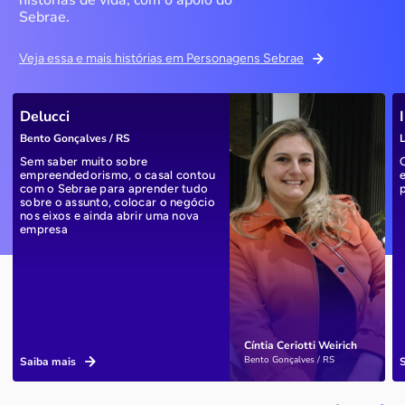
histórias de vida, com o apoio do
Sebrae.
Veja essa e mais histórias em Personagens Sebrae
Delucci
Bento Gonçalves / RS
L
Sem saber muito sobre
empreendedorismo, o casal contou
com o Sebrae para aprender tudo
sobre o assunto, colocar o negócio
nos eixos e ainda abrir uma nova
empresa
Cíntia Ceriotti Weirich
Bento Gonçalves / RS
Saiba mais