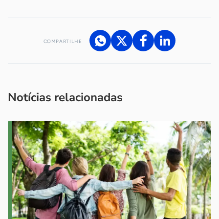
COMPARTILHE
Acesse nossos canais de atendimento
Ficou com alguma dúvida?
.
Se
você é um profissional da imprensa, entre em contato pelo
imprensa@sebrae.com.br
fale com a ASN em cada UF
ou
Notícias relacionadas