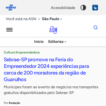
Fale
Acessibilidade
conosco
0
acessibilidade
9
São Paulo
Você está na ASN
Dados
para
busca
Agência
Início
Editorias
Palavra
Sebrae
chave
de
Cultura Empreendedora
Sebrae-SP promove na Feria do
Notícias
Empreendedor 2024 experiências para
cerca de 200 moradores da região de
Guarulhos
Munícipes foram ao evento de negócios nos transportes
gratuitos disponibilizados pelo Sebrae-SP
Por
Redação