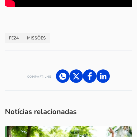
FE24
MISSÕES
COMPARTILHE
Acesse nossos canais de atendimento
Ficou com alguma dúvida?
.
Se
você é um profissional da imprensa, entre em contato pelo
imprensa@sebrae.com.br
fale com a ASN em cada UF
ou
Notícias relacionadas