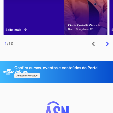
Cíntia Ceriotti Weirich
Bento Gonçalves / RS
Saiba mais
1
/10
Confira cursos, eventos e conteúdos do Portal
Sebrae.
Acesse o Portal