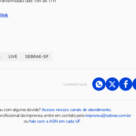
ransmissão das 15h às 17h
o
link
A
LIVE
SEBRAE-SP
COMPARTILHE
Acesse nossos canais de atendimento
ou com alguma dúvida?
.
imprensa@sebrae.com.br
rofissional da imprensa, entre em contato pelo
fale com a ASN em cada UF
ou