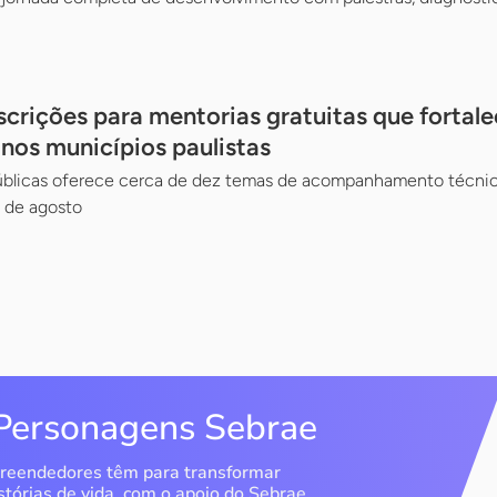
scrições para mentorias gratuitas que fortal
 nos municípios paulistas
Públicas oferece cerca de dez temas de acompanhamento técnico
 de agosto
Personagens Sebrae
reendedores têm para transformar
stórias de vida, com o apoio do Sebrae.