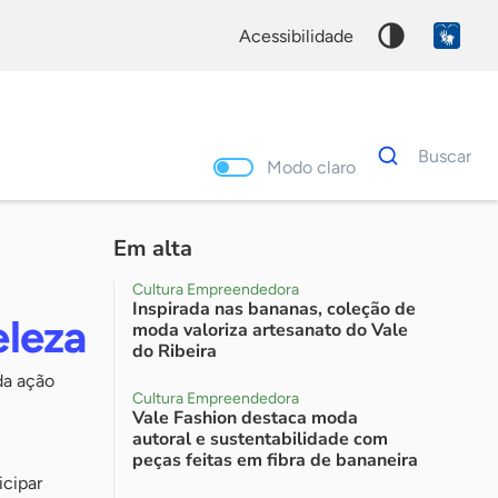
acessibilidade
Dados
Buscar
para
Modo claro
busca
Palavra
chave
Em alta
Cultura Empreendedora
Inspirada nas bananas, coleção de
eleza
moda valoriza artesanato do Vale
do Ribeira
da ação
Cultura Empreendedora
Vale Fashion destaca moda
autoral e sustentabilidade com
peças feitas em fibra de bananeira
icipar