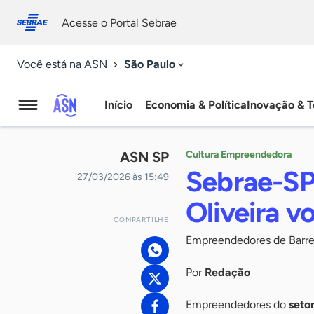
Fale
Acessibilidade
conosco
0
Acesse o Portal Sebrae
9
São Paulo
Você está na ASN
Início
Economia & Política
Inovação & T
Agência
Sebrae
ASN SP
Cultura Empreendedora
de
Sebrae-SP
27/03/2026 às 15:49
Notícias
Oliveira v
COMPARTILHE
Empreendedores de Barret
Por
Redação
Empreendedores do
seto