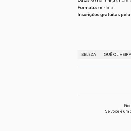
Data:
30 de março, com t
Formato:
on-line
Inscrições gratuitas pel
-
BELEZA
GUÊ OLIVEIR
Fic
Se você é um p