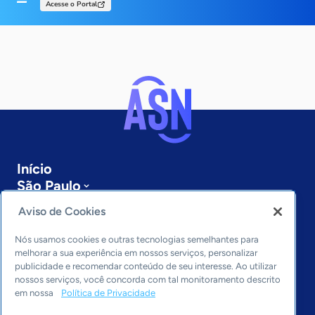
Acesse o Portal
Início
São Paulo
Sobre a ASN
Aviso de Cookies
Últimas notícias
Entre em contato
Nós usamos cookies e outras tecnologias semelhantes para
Editorias
melhorar a sua experiência em nossos serviços, personalizar
publicidade e recomendar conteúdo de seu interesse. Ao utilizar
Economia & Política
nossos serviços, você concorda com tal monitoramento descrito
em nossa
Política de Privacidade
Inovação & Tecnologia