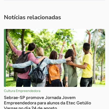
Acesse nossos canais de atendimento
Ficou com alguma dúvida?
.
Se
você é um profissional da imprensa, entre em contato pelo
imprensa@sebrae.com.br
fale com a ASN em cada UF
ou
Notícias relacionadas
Cultura Empreendedora
Sebrae-SP promove Jornada Jovem
Empreendedora para alunos da Etec Getúlio
Vargas no dia 24 de agosto