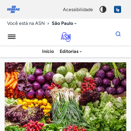
Fale
Acessibilidade
conosco
0
acessibilidade
9
São Paulo
Você está na ASN
Dados
para
busca
Agência
Início
Editorias
Palavra
Sebrae
chave
de
Notícias