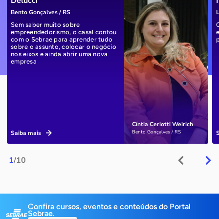
Delucci
Bento Gonçalves / RS
L
Sem saber muito sobre
empreendedorismo, o casal contou
com o Sebrae para aprender tudo
sobre o assunto, colocar o negócio
nos eixos e ainda abrir uma nova
empresa
Cíntia Ceriotti Weirich
Bento Gonçalves / RS
Saiba mais
1
/10
Confira cursos, eventos e conteúdos do Portal
Sebrae.