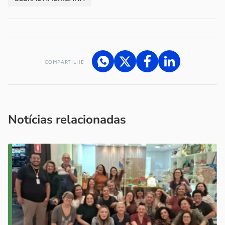
COMPARTILHE
Acesse nossos canais de atendimento
Ficou com alguma dúvida?
.
Se
você é um profissional da imprensa, entre em contato pelo
imprensa@sebrae.com.br
fale com a ASN em cada UF
ou
Notícias relacionadas