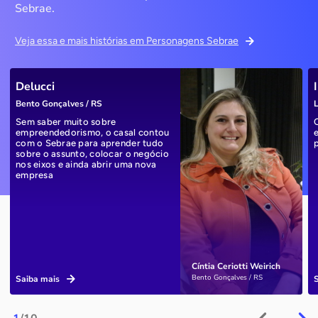
Sebrae.
Veja essa e mais histórias em Personagens Sebrae
Delucci
Bento Gonçalves / RS
L
Sem saber muito sobre
empreendedorismo, o casal contou
com o Sebrae para aprender tudo
sobre o assunto, colocar o negócio
nos eixos e ainda abrir uma nova
empresa
Cíntia Ceriotti Weirich
Bento Gonçalves / RS
Saiba mais