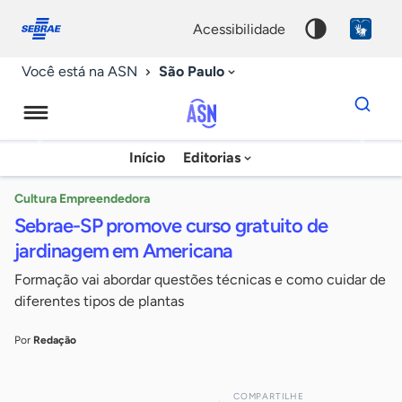
Fale
Acessibilidade
conosco
0
acessibilidade
9
São Paulo
Você está na ASN
Dados
para
busca
Agência
Início
Editorias
Palavra
Sebrae
chave
de
Cultura Empreendedora
Sebrae-SP promove curso gratuito de
Notícias
jardinagem em Americana
Formação vai abordar questões técnicas e como cuidar de
diferentes tipos de plantas
Por
Redação
COMPARTILHE