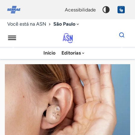
Fale
Acessibilidade
conosco
0
acessibilidade
9
São Paulo
Você está na ASN
Dados
para
busca
Agência
Início
Editorias
Palavra
Sebrae
chave
de
Notícias