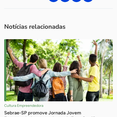
Acesse nossos canais de atendimento
Ficou com alguma dúvida?
.
Se
você é um profissional da imprensa, entre em contato pelo
imprensa@sebrae.com.br
fale com a ASN em cada UF
ou
Notícias relacionadas
Cultura Empreendedora
Sebrae-SP promove Jornada Jovem