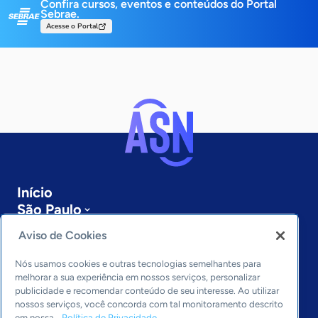
Confira cursos, eventos e conteúdos do Portal
Sebrae.
Acesse o Portal
Início
São Paulo
Sobre a ASN
Aviso de Cookies
Últimas notícias
Entre em contato
Nós usamos cookies e outras tecnologias semelhantes para
Editorias
melhorar a sua experiência em nossos serviços, personalizar
publicidade e recomendar conteúdo de seu interesse. Ao utilizar
Economia & Política
nossos serviços, você concorda com tal monitoramento descrito
em nossa
Política de Privacidade