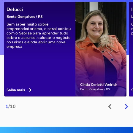
Delucci
Bento Gonçalves / RS
L
Sem saber muito sobre
empreendedorismo, o casal contou
com o Sebrae para aprender tudo
sobre o assunto, colocar o negócio
nos eixos e ainda abrir uma nova
empresa
Cíntia Ceriotti Weirich
Bento Gonçalves / RS
Saiba mais
1
/10