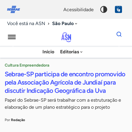
Fale
Acessibilidade
conosco
0
acessibilidade
9
São Paulo
Você está na ASN
Dados
para
busca
Agência
Início
Editorias
Palavra
Sebrae
chave
de
Cultura Empreendedora
Sebrae-SP participa de encontro promovido
Notícias
pela Associação Agrícola de Jundiaí para
discutir Indicação Geográfica da Uva
Papel do Sebrae-SP será trabalhar com a estruturação e
elaboração de um plano estratégico para o projeto
Por
Redação