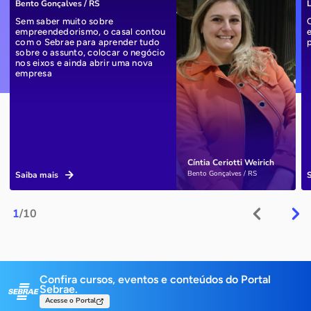
Bento Gonçalves / RS
L
Sem saber muito sobre
empreendedorismo, o casal contou
com o Sebrae para aprender tudo
sobre o assunto, colocar o negócio
nos eixos e ainda abrir uma nova
empresa
Cíntia Ceriotti Weirich
Bento Gonçalves / RS
Saiba mais
1
/10
Confira cursos, eventos e conteúdos do Portal
Sebrae.
Acesse o Portal