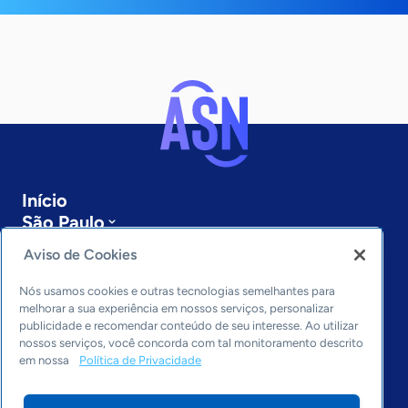
Início
São Paulo
Sobre a ASN
Aviso de Cookies
Últimas notícias
Entre em contato
Nós usamos cookies e outras tecnologias semelhantes para
Editorias
melhorar a sua experiência em nossos serviços, personalizar
publicidade e recomendar conteúdo de seu interesse. Ao utilizar
Economia & Política
nossos serviços, você concorda com tal monitoramento descrito
em nossa
Política de Privacidade
Inovação & Tecnologia
Cultura empreendedora