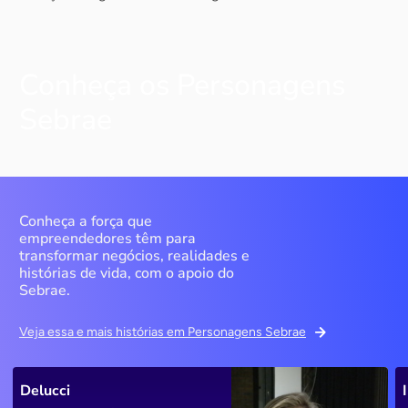
Conheça os Personagens
Sebrae
Conheça a força que
empreendedores têm para
transformar negócios, realidades e
histórias de vida, com o apoio do
Sebrae.
Veja essa e mais histórias em Personagens Sebrae
Delucci